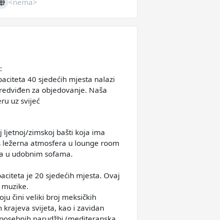
<nema>
eb
:
aciteta 40 sjedećih mjesta nalazi
 predviđen za objedovanje. Naša
ru uz svijeć
 ljetnoj/zimskoj bašti koja ima
s ležerna atmosfera u lounge room
sta u udobnim sofama.
aciteta je 20 sjedećih mjesta. Ovaj
e muzike.
 čini veliki broj meksičkih
h krajeva svijeta, kao i zavidan
 posebnih narudžbi (mediteranska,