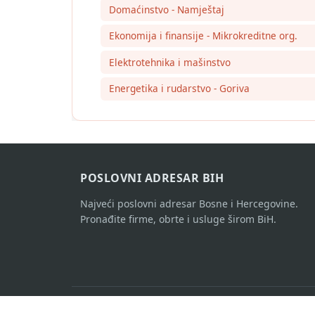
Domaćinstvo - Namještaj
Ekonomija i finansije - Mikrokreditne org.
Elektrotehnika i mašinstvo
Energetika i rudarstvo - Goriva
POSLOVNI ADRESAR BIH
Najveći poslovni adresar Bosne i Hercegovine.
Pronađite firme, obrte i usluge širom BiH.
© 2007-2026 Sva prava zadržana.