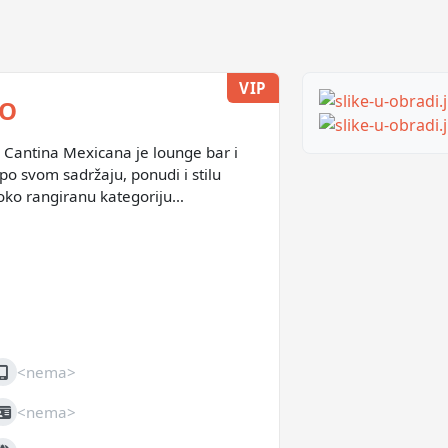
VIP
VO
Cantina Mexicana je lounge bar i
 po svom sadržaju, ponudi i stilu
oko rangiranu kategoriju
ih objekata. Kroz svoj
šnji rad, «Hacienda» je stekla
nome, među građanima Sarajeva.
<nema>
obilni
<nema>
IB