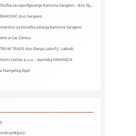
J.U. Služba za zapošljavanje Kantona Sarajevo - Biro IlijaŠ
BAKOVIĆ doo Sarajevo
starstvo za boračka pitanja Kantona Sarajevo
ent-a-Car Zenica
TRUM TRADE doo Banja Luka P.J. Laktaši
ofarm Centar p.z.u. - Apoteka HRASNICA
a Namještaj Ilijaš
j
rski priključci