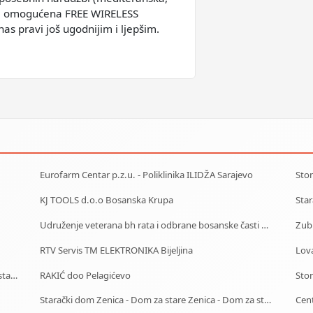
u je omogućena FREE WIRELESS
as pravi još ugodnijim i ljepšim.
Eurofarm Centar p.z.u. - Poliklinika ILIDŽA Sarajevo
Sto
KJ TOOLS d.o.o Bosanska Krupa
Udruženje veterana bh rata i odbrane bosanske časti Zenica
Zub
RTV Servis TM ELEKTRONIKA Bijeljina
Lov
Starački dom Doboj - Dom za stare Doboj - Dom za stara lica Doboj
RAKIĆ doo Pelagićevo
Sto
Starački dom Zenica - Dom za stare Zenica - Dom za stara lica Zenica