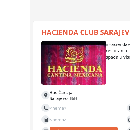
HACIENDA CLUB SARAJE
«Hacienda» 
restoran te
spada u vis
ugostiteljsk
četverogodi
zavidan re
Baš Čaršija
Adresa
Sarajevo
,
BiH
<nema>
Telefon
M
<nema>
Fax
J