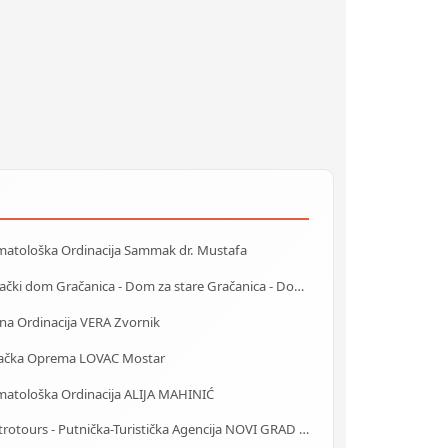
matološka Ordinacija Sammak dr. Mustafa
Starački dom Gračanica - Dom za stare Gračanica - Dom za stara lica Gračanica
na Ordinacija VERA Zvornik
ačka Oprema LOVAC Mostar
matološka Ordinacija ALIJA MAHINIĆ
Centrotours - Putnička-Turistička Agencija NOVI GRAD Sarajevo