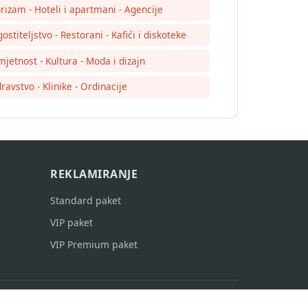
rizam - Hoteli i apartmani - Agencije
ostiteljstvo - Restorani - Kafići i diskoteke
jetnost - Kultura - Moda i dizajn
ravstvo - Klinike - Ordinacije
REKLAMIRANJE
Standard paket
VIP paket
VIP Premium paket
v2.1.26