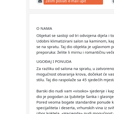
Želim poslati e-mail upit
E-mail
W
O NAMA
Objekat se sastoji od tri odvojena dijela i to
Udobni klimatizirani salon sa kaminom, kap
se na spratu. Taj dio objekta je uglavnom
preporuka: želite li mirnu i romantičnu veče
UGOĐAJ I PONUDA
Za razliku od salona na spratu, u zatvorenoj
mogućnost otvaranja krova, dočekat će va
stilu. Taj dio raspolaže sa 45 sjedećih mje
Barski dio nudi vam «visoko» sjedenje i kap
dio je pogodan za ljubitelje šanka i glasnij
Pored veoma bogate standardne ponude koju
specijaliteta i deserta, vrhunskih vina iz svi
izbor koktela, «Hacienda» nudi mogućnost