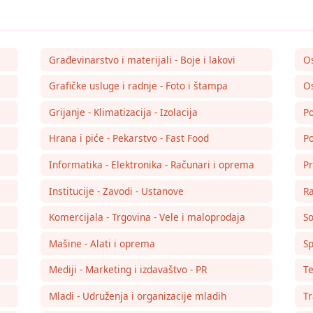
Građevinarstvo i materijali - Boje i lakovi
O
Grafičke usluge i radnje - Foto i štampa
Os
Grijanje - Klimatizacija - Izolacija
Po
Hrana i piće - Pekarstvo - Fast Food
Po
Informatika - Elektronika - Računari i oprema
Pr
Institucije - Zavodi - Ustanove
Ra
Komercijala - Trgovina - Vele i maloprodaja
So
Mašine - Alati i oprema
Sp
Mediji - Marketing i izdavaštvo - PR
Te
Mladi - Udruženja i organizacije mladih
Tr