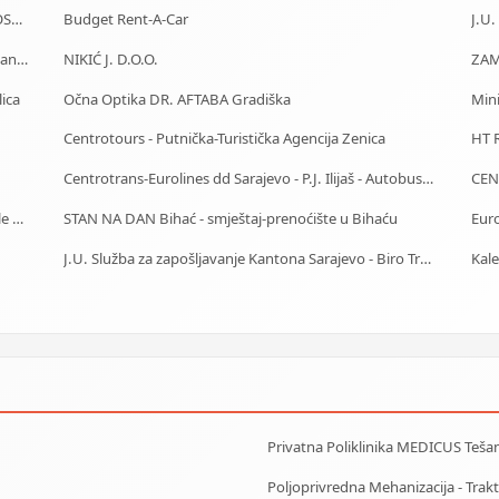
DETEKTIVSKA AGENCIJA I ZAŠTITA OBJEKATA I LIČNOSTI ALFA DM Travnik
Budget Rent-A-Car
DIMNJAČAR-ODŽAČAR Mostar - čišćenje, kontrola, sanacija
NIKIĆ J. D.O.O.
ZAM
lica
Očna Optika DR. AFTABA Gradiška
Mini
Centrotours - Putnička-Turistička Agencija Zenica
HT R
Centrotrans-Eurolines dd Sarajevo - P.J. Ilijaš - Autobuska stanica
CEN
Notar Sarajevo - notarska ovjera dokumenata i ostale notarske usluge
STAN NA DAN Bihać - smještaj-prenoćište u Bihaću
Eur
J.U. Služba za zapošljavanje Kantona Sarajevo - Biro Trnovo
Kale
Privatna Poliklinika MEDICUS Tešan
Poljoprivredna Mehanizacija - Trakto