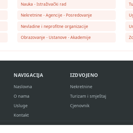
Nauka - Istraživački rad
Tu
Nekretnine - Agencije - Posredovanje
Ug
Nevladine i neprofitne organizacije
Um
Obrazovanje - Ustanove - Akademije
Zd
NAVIGACIJA
IZDVOJENO
Naslovna
Nekretnine
O nama
Turizam i smještaj
Usluge
Cjenovnik
Kontakt