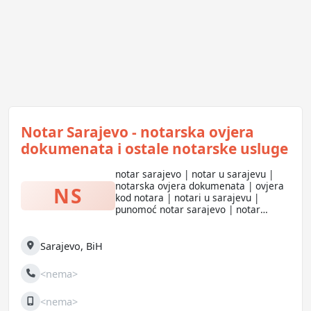
Notar Sarajevo - notarska ovjera
dokumenata i ostale notarske usluge
notar sarajevo | notar u sarajevu |
notarska ovjera dokumenata | ovjera
NS
kod notara | notari u sarajevu |
punomoć notar sarajevo | notar
ovjera sarajevo | ugovor notar
sarajevo | notar sarajevo centar |
notar otoka sarajevo
Sarajevo
,
BiH
Adresa
<nema>
Telefon
<nema>
Mobilni