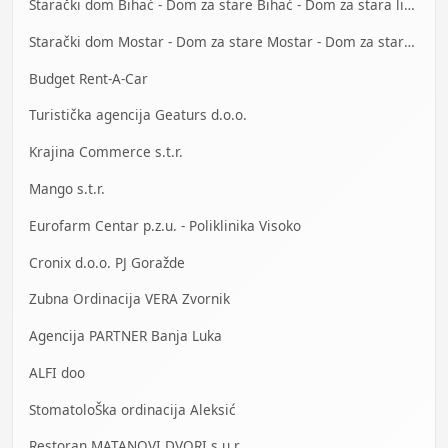
Starački dom Bihać - Dom za stare Bihać - Dom za stara lica Bihać
Starački dom Mostar - Dom za stare Mostar - Dom za stara lica Mostar
Budget Rent-A-Car
Turistička agencija Geaturs d.o.o.
Krajina Commerce s.t.r.
Mango s.t.r.
Eurofarm Centar p.z.u. - Poliklinika Visoko
Cronix d.o.o. PJ Goražde
Zubna Ordinacija VERA Zvornik
Agencija PARTNER Banja Luka
ALFI doo
StomatoloŠka ordinacija Aleksić
Restoran MATANOVI DVORI s.u.r.