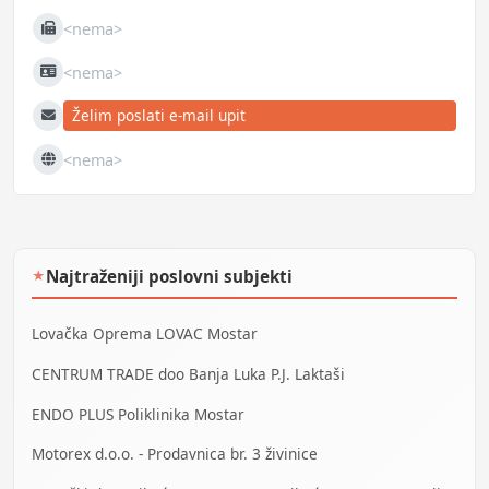
<nema>
Fax
<nema>
JIB
Želim poslati e-mail upit
E-mail
<nema>
Web
Najtraženiji poslovni subjekti
★
Lovačka Oprema LOVAC Mostar
CENTRUM TRADE doo Banja Luka P.J. Laktaši
ENDO PLUS Poliklinika Mostar
Motorex d.o.o. - Prodavnica br. 3 živinice