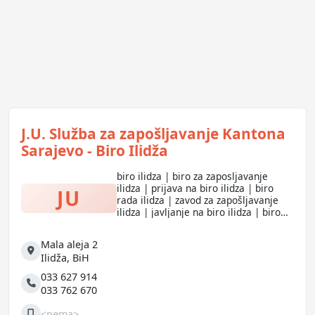
J.U. Služba za zapošljavanje Kantona
Sarajevo - Biro Ilidža
biro ilidza | biro za zaposljavanje
ilidza | prijava na biro ilidza | biro
JU
rada ilidza | zavod za zapošljavanje
ilidza | javljanje na biro ilidza | biro
ilidža | biro za zapošljavanje ilidža |
prijava na biro ilidža | biro rada ilidža
Mala aleja 2
Adresa
Ilidža
,
BiH
033 627 914
Telefon
033 762 670
<nema>