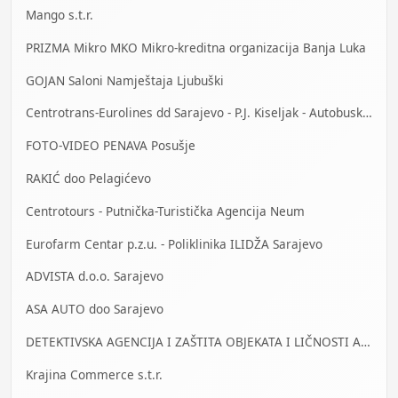
Mango s.t.r.
PRIZMA Mikro MKO Mikro-kreditna organizacija Banja Luka
GOJAN Saloni Namještaja Ljubuški
Centrotrans-Eurolines dd Sarajevo - P.J. Kiseljak - Autobuska stanica
FOTO-VIDEO PENAVA Posušje
RAKIĆ doo Pelagićevo
Centrotours - Putnička-Turistička Agencija Neum
Eurofarm Centar p.z.u. - Poliklinika ILIDŽA Sarajevo
ADVISTA d.o.o. Sarajevo
ASA AUTO doo Sarajevo
DETEKTIVSKA AGENCIJA I ZAŠTITA OBJEKATA I LIČNOSTI ALFA DM Travnik
Krajina Commerce s.t.r.