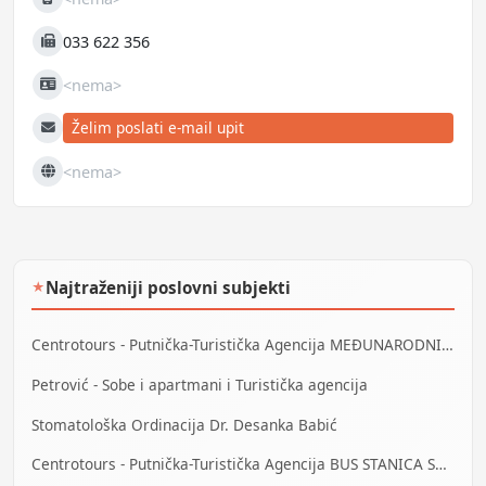
Mobilni
033 622 356
Fax
<nema>
JIB
Želim poslati e-mail upit
E-mail
<nema>
Web
Najtraženiji poslovni subjekti
★
Centrotours - Putnička-Turistička Agencija MEĐUNARODNI AERODROM Sarajevo
Petrović - Sobe i apartmani i Turistička agencija
Stomatološka Ordinacija Dr. Desanka Babić
Centrotours - Putnička-Turistička Agencija BUS STANICA Sarajevo