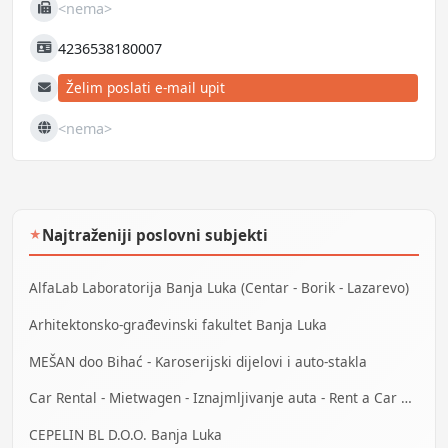
<nema>
Fax
4236538180007
JIB
Želim poslati e-mail upit
E-mail
<nema>
Web
Najtraženiji poslovni subjekti
★
AlfaLab Laboratorija Banja Luka (Centar - Borik - Lazarevo)
Arhitektonsko-građevinski fakultet Banja Luka
MEŠAN doo Bihać - Karoserijski dijelovi i auto-stakla
Car Rental - Mietwagen - Iznajmljivanje auta - Rent a Car Bihać
CEPELIN BL D.O.O. Banja Luka