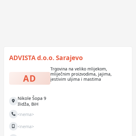
ADVISTA d.o.o. Sarajevo
Trgovina na veliko mlijekom,
mliječnim proizvodima, jajima,
AD
jestivim uljima i mastima
Nikole Šopa 9
Adresa
Ilidža
,
BiH
<nema>
Telefon
<nema>
Mobilni