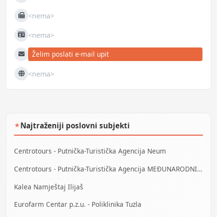
Mobilni
<nema>
Fax
<nema>
JIB
Želim poslati e-mail upit
E-mail
<nema>
Web
Najtraženiji poslovni subjekti
★
Centrotours - Putnička-Turistička Agencija Neum
Centrotours - Putnička-Turistička Agencija MEĐUNARODNI AERODROM Sarajevo
Kalea Namještaj Ilijaš
Eurofarm Centar p.z.u. - Poliklinika Tuzla