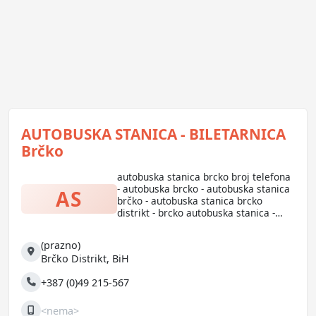
AUTOBUSKA STANICA - BILETARNICA
Brčko
autobuska stanica brcko broj telefona
- autobuska brcko - autobuska stanica
AS
brčko - autobuska stanica brcko
distrikt - brcko autobuska stanica -
autobuska stanica brcko broj -
????????? ???????-Autobuska stanica -
(prazno)
broj autobuske stanice brcko - info
Adresa
Brčko Distrikt
,
BiH
broj autobuske u brčkom
+387 (0)49 215-567
Telefon
<nema>