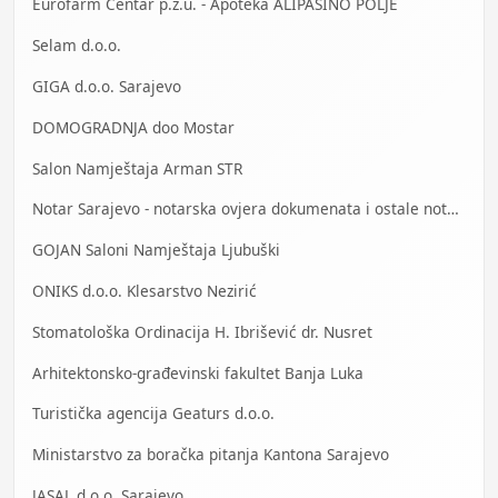
Eurofarm Centar p.z.u. - Apoteka ALIPAŠINO POLJE
Selam d.o.o.
GIGA d.o.o. Sarajevo
DOMOGRADNJA doo Mostar
Salon Namještaja Arman STR
Notar Sarajevo - notarska ovjera dokumenata i ostale notarske usluge
GOJAN Saloni Namještaja Ljubuški
ONIKS d.o.o. Klesarstvo Nezirić
Stomatološka Ordinacija H. Ibrišević dr. Nusret
Arhitektonsko-građevinski fakultet Banja Luka
Turistička agencija Geaturs d.o.o.
Ministarstvo za boračka pitanja Kantona Sarajevo
JASAL d.o.o. Sarajevo