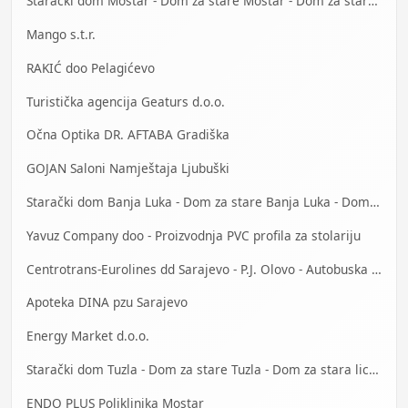
Starački dom Mostar - Dom za stare Mostar - Dom za stara lica Mostar
Mango s.t.r.
RAKIĆ doo Pelagićevo
Turistička agencija Geaturs d.o.o.
Očna Optika DR. AFTABA Gradiška
GOJAN Saloni Namještaja Ljubuški
Starački dom Banja Luka - Dom za stare Banja Luka - Dom za stara lica Banjaluka
Yavuz Company doo - Proizvodnja PVC profila za stolariju
Centrotrans-Eurolines dd Sarajevo - P.J. Olovo - Autobuska stanica
Apoteka DINA pzu Sarajevo
Energy Market d.o.o.
Starački dom Tuzla - Dom za stare Tuzla - Dom za stara lica Tuzla
ENDO PLUS Poliklinika Mostar