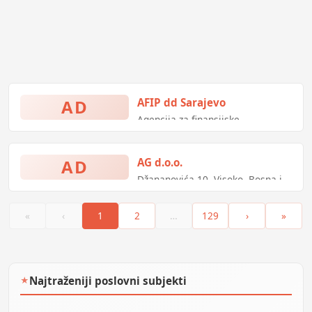
AD
AFIP dd Sarajevo
Agencija za finansijske,
informatičke i posredničke usluge
AD
AG d.o.o.
Džananovića 10, Visoko, Bosna i
Hercegovina
«
‹
1
2
…
129
›
»
Najtraženiji poslovni subjekti
★