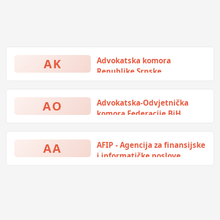
AK
Advokatska komora
Republike Srpske
Kninska 7, Banja Luka, Bosna i
Hercegovina
AO
Advokatska-Odvjetnička
komora Federacije BiH
Obala Kulina bana 6, Sarajevo,
Bosna i Hercegovina
AA
AFIP - Agencija za finansijske
i informatičke poslove
Branilaca BiH bb, Ključ, Bosna i
Hercegovina