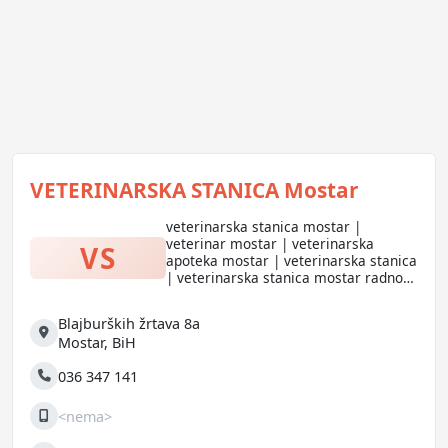
VETERINARSKA STANICA Mostar
veterinarska stanica mostar |
veterinar mostar | veterinarska
VS
apoteka mostar | veterinarska stanica
| veterinarska stanica mostar radno
vrijeme | dezurni veterinar mostar |
veterinar mostar kontakt |
Blajburških žrtava 8a
veterinarska stanica radno vrijeme
Adresa
Mostar
,
BiH
mostar
036 347 141
Telefon
<nema>
Mobilni