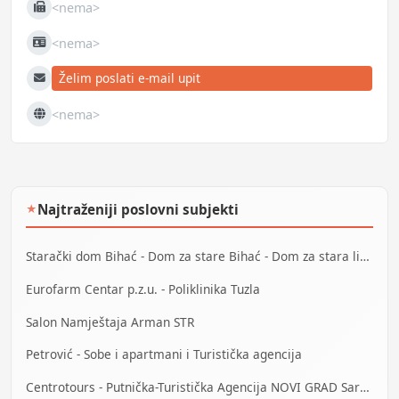
<nema>
Fax
<nema>
JIB
Želim poslati e-mail upit
E-mail
<nema>
Web
Najtraženiji poslovni subjekti
★
Starački dom Bihać - Dom za stare Bihać - Dom za stara lica Bihać
Eurofarm Centar p.z.u. - Poliklinika Tuzla
Salon Namještaja Arman STR
Petrović - Sobe i apartmani i Turistička agencija
Centrotours - Putnička-Turistička Agencija NOVI GRAD Sarajevo