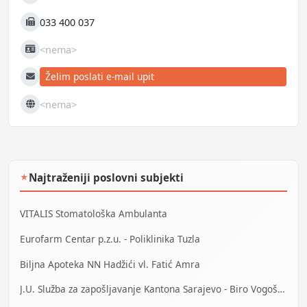
Mobilni
033 400 037
Fax
<nema>
JIB
Želim poslati e-mail upit
E-mail
<nema>
Web
Najtraženiji poslovni subjekti
★
VITALIS Stomatološka Ambulanta
Eurofarm Centar p.z.u. - Poliklinika Tuzla
Biljna Apoteka NN Hadžići vl. Fatić Amra
J.U. Služba za zapošljavanje Kantona Sarajevo - Biro Vogošća