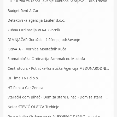
J.U. Služba za zapošljavanje Kantona Sarajevo - Biro Trnovo
Budget Rent-A-Car
Detektivska agencija Laufer d.o.o.
Zubna Ordinacija VERA Zvornik
DIMNJAČAR Goražde - čišćenje, održavanje
KRIVAJA - Tvornica Montažnih Kuća
Stomatološka Ordinacija Sammak dr. Mustafa
Centrotours - Putnička-Turistička Agencija MEĐUNARODNI AERODROM Sarajevo
In Time TNT d.o.o.
HT Rent-a-Car Zenica
Starački dom Bihać - Dom za stare Bihać - Dom za stara lica Bihać
Notar STEVIĆ OLGICA Trebinje
Ginekološka Ordinacija dr. VUKOJEVIĆ DRAGO Ljubuški