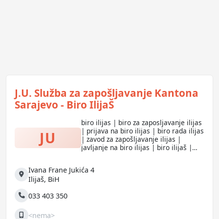
J.U. Služba za zapošljavanje Kantona
Sarajevo - Biro IlijaŠ
biro ilijas | biro za zaposljavanje ilijas
| prijava na biro ilijas | biro rada ilijas
JU
| zavod za zapošljavanje ilijas |
javljanje na biro ilijas | biro ilijaš |
biro za zapošljavanje ilijaš | prijava na
biro ilijaš | biro rada ilijaš
Ivana Frane Jukića 4
Adresa
Ilijaš
,
BiH
033 403 350
Telefon
<nema>