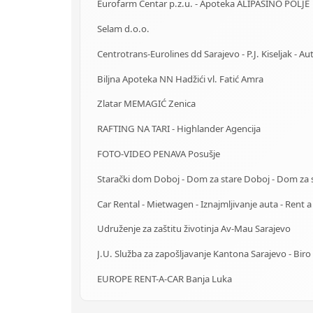
Eurofarm Centar p.z.u. - Apoteka ALIPAŠINO POLJE
Selam d.o.o.
Biljna Apoteka NN Hadžići vl. Fatić Amra
Zlatar MEMAGIĆ Zenica
RAFTING NA TARI - Highlander Agencija
FOTO-VIDEO PENAVA Posušje
Udruženje za zaštitu životinja Av-Mau Sarajevo
EUROPE RENT-A-CAR Banja Luka