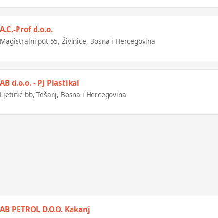
A.C.-Prof d.o.o.
Magistralni put 55, Živinice, Bosna i Hercegovina
AB d.o.o. - PJ Plastikal
Ljetinić bb, Tešanj, Bosna i Hercegovina
AB PETROL D.O.O. Kakanj