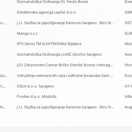
Stomatološka Ordinacija Dr. Ferdo Boras
Ene
Detektivska agencija Laufer d.o.o.
DIMN
Centrotrans-Eurolines dd Sarajevo - P.J. Kiseljak - Autobuska stanica
J.U. Služba za zapošljavanje Kantona Sarajevo - Biro Ilidža
Mango s.t.r.
EUR
RTV Servis TM ELEKTRONIKA Bijeljina
Moto
Stomatološka Ordinacija LUKIĆ Istočno Sarajevo
Auto
JZU Zdravstveni Centar Brčko Distrikt Bosne i Hercegovine
Sto
Starački dom Doboj - Dom za stare Doboj - Dom za stara lica Doboj
Udruženje veterana bh rata i odbrane bosanske časti Zenica
Euro
Car Rental - Mietwagen - Iznajmljivanje auta - Rent a Car Banja Luka
GIGA d.o.o. Sarajevo
HT R
Prodex d.o.o. Modriča
Vill
J.U. Služba za zapošljavanje Kantona Sarajevo - Biro Novo Sarajevo
J.U. Služba za zapošljavanje Kantona Sarajevo - Biro Trnovo
Kraj