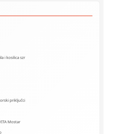
 i kosilica szr
rski priključci
VITA Mostar
o