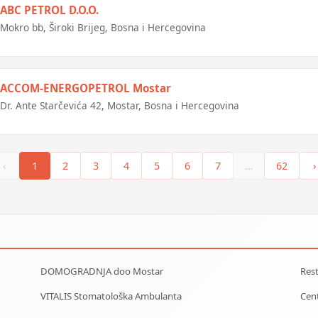
ABC PETROL D.O.O.
Mokro bb, Široki Brijeg, Bosna i Hercegovina
ACCOM-ENERGOPETROL Mostar
Dr. Ante Starčevića 42, Mostar, Bosna i Hercegovina
‹
1
2
3
4
5
6
7
…
62
›
DOMOGRADNJA doo Mostar
Res
VITALIS Stomatološka Ambulanta