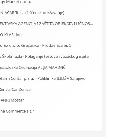
rgy Market d.o.o.
JAČAR Tuzla (čišćenje, održavanje)
DETEKTIVSKA AGENCIJA I ZAŠTITA OBJEKATA I LIČNOSTI ALFA DM Travnik
O-KLAS doo
rex d.o.o. Gračanica - Prodavnica br. 5
 Škola Tuzla - Polaganje testova i vozačkog ispita
matološka Ordinacija ALIJA MAHINIĆ
farm Centar p.z.u. - Poliklinika ILIDŽA Sarajevo
ent-a-Car Zenica
a ANRI Mostar
ina Commerce s.t.r.