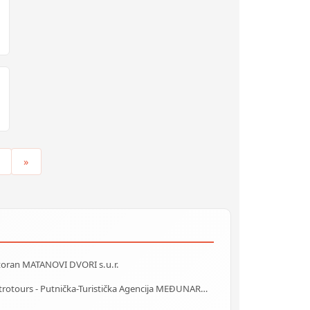
»
toran MATANOVI DVORI s.u.r.
Centrotours - Putnička-Turistička Agencija MEĐUNARODNI AERODROM Sarajevo