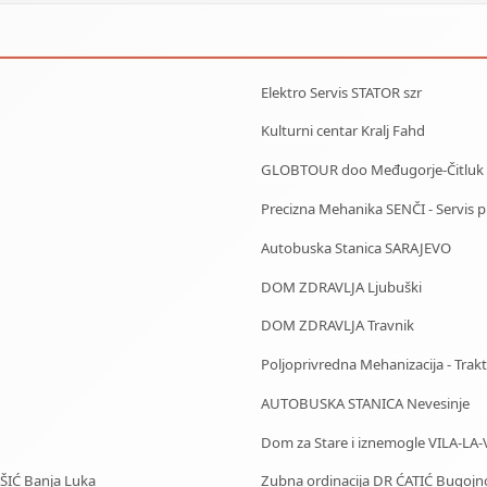
Elektro Servis STATOR szr
Kulturni centar Kralj Fahd
GLOBTOUR doo Međugorje-Čitluk
Precizna Mehanika SENČI - Servis pila
Autobuska Stanica SARAJEVO
DOM ZDRAVLJA Ljubuški
DOM ZDRAVLJA Travnik
Poljoprivredna Mehanizacija - Trakto
AUTOBUSKA STANICA Nevesinje
Dom za Stare i iznemogle VILA-LA-
IŠIĆ Banja Luka
Zubna ordinacija DR ĆATIĆ Bugojn