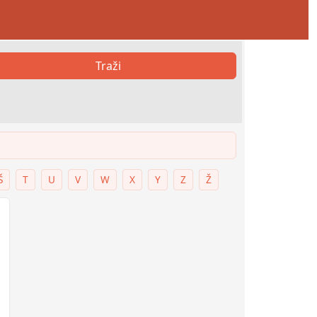
Traži
Š
T
U
V
W
X
Y
Z
Ž