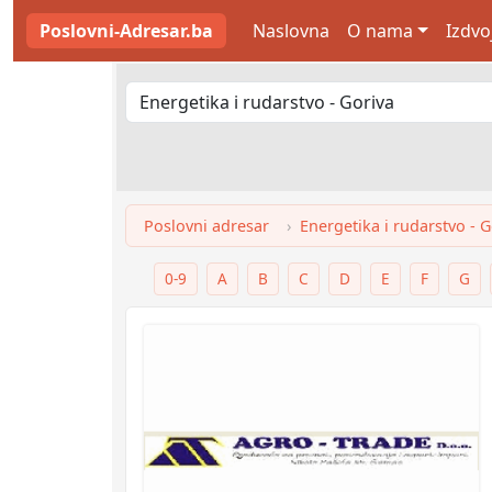
Poslovni-Adresar.ba
Naslovna
O nama
Izdvo
Poslovni adresar
Energetika i rudarstvo - G
0-9
A
B
C
D
E
F
G