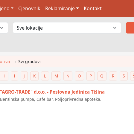
jeno
Cjenovnik
Reklamiranje
Kontakt
oriva
Svi gradovi
H
I
J
K
L
M
N
O
P
Q
R
S
"AGRO-TRADE" d.o.o. - Poslovna Jedinica Tišina
Benzinska pumpa, Cafe bar, Poljoprivredna apoteka.