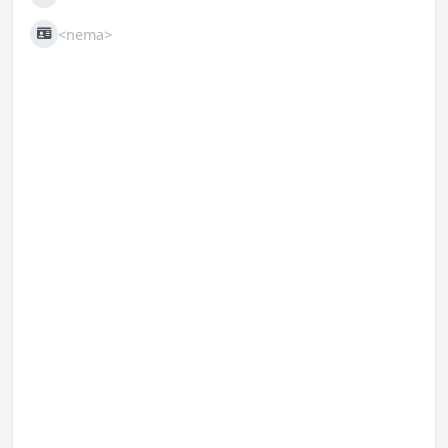
Fax
<nema>
JIB