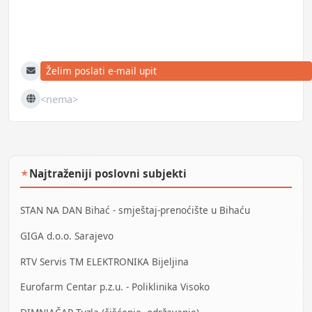
Želim poslati e-mail upit
E-mail
<nema>
Web
Najtraženiji poslovni subjekti
★
STAN NA DAN Bihać - smještaj-prenoćište u Bihaću
GIGA d.o.o. Sarajevo
RTV Servis TM ELEKTRONIKA Bijeljina
Eurofarm Centar p.z.u. - Poliklinika Visoko