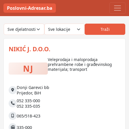
Poslovni-Adresar.ba
Traži
NIKIĆ J. D.O.O.
Veleprodaja i maloprodaja
prehrambene robe i građevinskog
NJ
materijala; transport
Donji Garevci bb
Adresa
Prijedor
,
BiH
052 335-000
Telefon
052 335-035
065/518-423
Mobilni
335-000