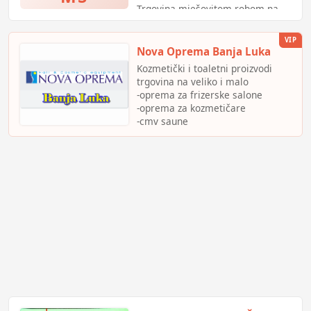
Trgovina mješovitom robom na
malo (prehrambeni i
neprehrambeni artikli)
VIP
Nova Oprema Banja Luka
Kozmetički i toaletni proizvodi
trgovina na veliko i malo
-oprema za frizerske salone
-oprema za kozmetičare
-cmv saune