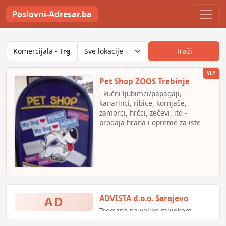
Poslovni-Adresar.ba
Traži
VIP
Pet Shop ZOOS Trebinje
- kućni ljubimci/papagaji,
kanarinci, ribice, kornjače,
zamorci, hrčci, zečevi, itd -
prodaja hrana i opreme za iste
AD
ADVISTA d.o.o. Sarajevo
Trgovina na veliko mlijekom,
mliječnim proizvodima, jajima,