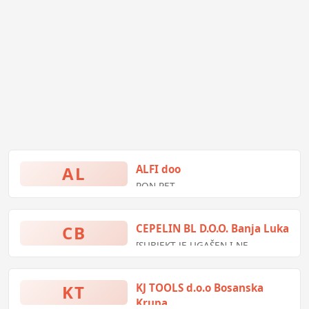
jestivim uljima i mastima
AL
ALFI doo
PON-PET
07.00 - 19.00
CB
CEPELIN BL D.O.O. Banja Luka
[SUBJEKT JE UGAŠEN I NE
SUB
POSLUJE]
Preporučujemo:
Centrum Trade
08.00 - 16.00
doo Banja Luka
KT
KJ TOOLS d.o.o Bosanska
Krupa