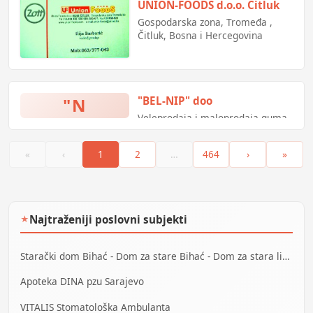
UNION-FOODS d.o.o. Čitluk
Gospodarska zona, Tromeđa ,
Čitluk, Bosna i Hercegovina
"N
"BEL-NIP" doo
Veleprodaja i maloprodaja guma-
auto gume,poluteretne "C"
gume,teretne,poljoprivredne
«
‹
1
2
…
464
›
»
gume,industrijske i
OTR(damper)gume
Najtraženiji poslovni subjekti
★
Starački dom Bihać - Dom za stare Bihać - Dom za stara lica Bihać
Apoteka DINA pzu Sarajevo
VITALIS Stomatološka Ambulanta