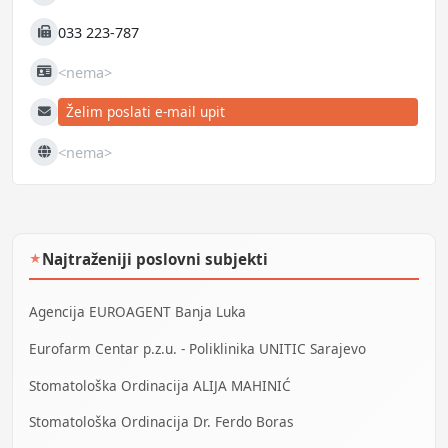
Mobilni
033 223-787
Fax
<nema>
JIB
Želim poslati e-mail upit
E-mail
<nema>
Web
Najtraženiji poslovni subjekti
★
Agencija EUROAGENT Banja Luka
Eurofarm Centar p.z.u. - Poliklinika UNITIC Sarajevo
Stomatološka Ordinacija ALIJA MAHINIĆ
Stomatološka Ordinacija Dr. Ferdo Boras