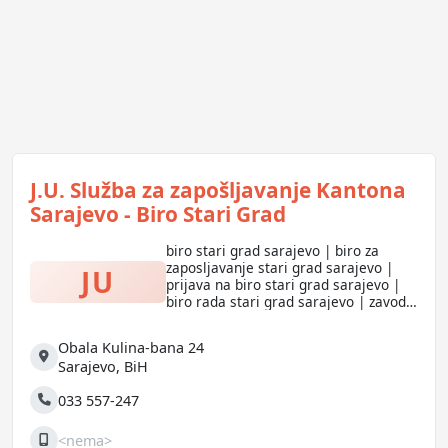
J.U. Služba za zapošljavanje Kantona
Sarajevo - Biro Stari Grad
biro stari grad sarajevo | biro za
zaposljavanje stari grad sarajevo |
JU
prijava na biro stari grad sarajevo |
biro rada stari grad sarajevo | zavod
za zapošljavanje stari grad sarajevo |
javljanje na biro stari grad sarajevo
Obala Kulina-bana 24
Adresa
Sarajevo
,
BiH
033 557-247
Telefon
<nema>