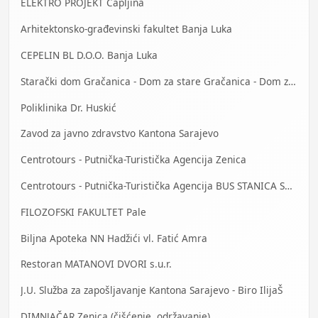
ELEKTRO PROJEKT Čapljina
Arhitektonsko-građevinski fakultet Banja Luka
CEPELIN BL D.O.O. Banja Luka
Starački dom Gračanica - Dom za stare Gračanica - Dom za stara lica Gračanica
Poliklinika Dr. Huskić
Zavod za javno zdravstvo Kantona Sarajevo
Centrotours - Putnička-Turistička Agencija Zenica
Centrotours - Putnička-Turistička Agencija BUS STANICA Sarajevo
FILOZOFSKI FAKULTET Pale
Biljna Apoteka NN Hadžići vl. Fatić Amra
Restoran MATANOVI DVORI s.u.r.
J.U. Služba za zapošljavanje Kantona Sarajevo - Biro IlijaŠ
DIMNJAČAR Zenica (čišćenje, održavanje)