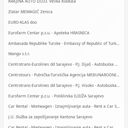
KRAJINA AUTO D.O.O. Velika Kladuša
Zlatar MEMAGIĆ Zenica
EURO-KLAS doo
Eurofarm Centar p.z.u. - Apoteka HRASNICA
Ambasada Republike Turske - Embassy of Republic of Turkey
Mango s.t.r.
Centrotrans-Eurolines dd Sarajevo - P.J. Ilijaš - Autobuska stanica
Centrotours - Putnička-Turistička Agencija MEĐUNARODNI AERODROM Sarajevo
Centrotrans-Eurolines dd Sarajevo - P.J. Visoko - Autobuska stanica
Eurofarm Centar p.z.u. - Poliklinika ILIDŽA Sarajevo
Car Rental - Mietwagen - Iznajmljivanje auta - Rent a Car Sarajevo
J.U. Služba za zapošljavanje Kantona Sarajevo
Car Rental - Mietwagen - Iznajmljivanje auta - Rent a Car Bihać