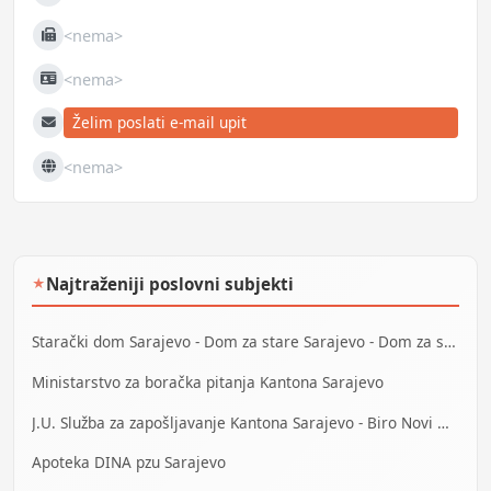
Mobilni
<nema>
Fax
<nema>
JIB
Želim poslati e-mail upit
E-mail
<nema>
Web
Najtraženiji poslovni subjekti
★
Starački dom Sarajevo - Dom za stare Sarajevo - Dom za stara lica Sarajevo
Ministarstvo za boračka pitanja Kantona Sarajevo
J.U. Služba za zapošljavanje Kantona Sarajevo - Biro Novi Grad
Apoteka DINA pzu Sarajevo