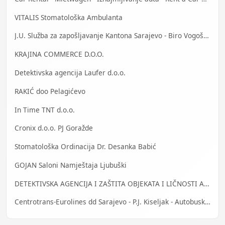
VITALIS Stomatološka Ambulanta
J.U. Služba za zapošljavanje Kantona Sarajevo - Biro Vogošća
KRAJINA COMMERCE D.O.O.
Detektivska agencija Laufer d.o.o.
RAKIĆ doo Pelagićevo
In Time TNT d.o.o.
Cronix d.o.o. PJ Goražde
Stomatološka Ordinacija Dr. Desanka Babić
GOJAN Saloni Namještaja Ljubuški
DETEKTIVSKA AGENCIJA I ZAŠTITA OBJEKATA I LIČNOSTI ALFA DM Travnik
Centrotrans-Eurolines dd Sarajevo - P.J. Kiseljak - Autobuska stanica