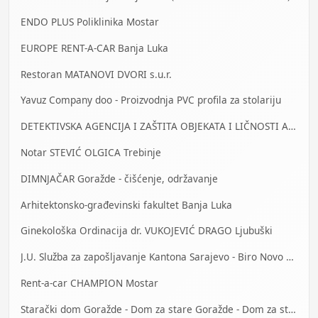
ENDO PLUS Poliklinika Mostar
EUROPE RENT-A-CAR Banja Luka
Restoran MATANOVI DVORI s.u.r.
Yavuz Company doo - Proizvodnja PVC profila za stolariju
DETEKTIVSKA AGENCIJA I ZAŠTITA OBJEKATA I LIČNOSTI ALFA DM Travnik
Notar STEVIĆ OLGICA Trebinje
DIMNJAČAR Goražde - čišćenje, održavanje
Arhitektonsko-građevinski fakultet Banja Luka
Ginekološka Ordinacija dr. VUKOJEVIĆ DRAGO Ljubuški
J.U. Služba za zapošljavanje Kantona Sarajevo - Biro Novo Sarajevo
Rent-a-car CHAMPION Mostar
Starački dom Goražde - Dom za stare Goražde - Dom za stara lica Goražde