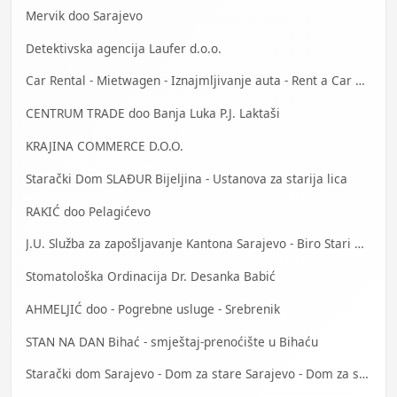
Mervik doo Sarajevo
Detektivska agencija Laufer d.o.o.
Car Rental - Mietwagen - Iznajmljivanje auta - Rent a Car Mostar
CENTRUM TRADE doo Banja Luka P.J. Laktaši
KRAJINA COMMERCE D.O.O.
Starački Dom SLAĐUR Bijeljina - Ustanova za starija lica
RAKIĆ doo Pelagićevo
J.U. Služba za zapošljavanje Kantona Sarajevo - Biro Stari Grad
Stomatološka Ordinacija Dr. Desanka Babić
AHMELJIĆ doo - Pogrebne usluge - Srebrenik
STAN NA DAN Bihać - smještaj-prenoćište u Bihaću
Starački dom Sarajevo - Dom za stare Sarajevo - Dom za stara lica Sarajevo