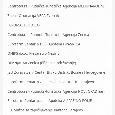
Centrotours - Putnička-Turistička Agencija MEĐUNARODNI AERODROM Sarajevo
Zubna Ordinacija VERA Zvornik
FEROMASTER D.O.O.
Centrotours - Putnička-Turistička Agencija Zenica
Eurofarm Centar p.z.u. - Apoteka HRASNICA
ONIKS d.o.o. Klesarstvo Nezirić
DIMNJAČAR Zenica (čišćenje, održavanje)
JZU Zdravstveni Centar Brčko Distrikt Bosne i Hercegovine
Eurofarm Centar p.z.u. - Poliklinika UNITIC Sarajevo
Centrotours - Putnička-Turistička Agencija NOVI GRAD Sarajevo
Eurofarm Centar p.z.u. - Apoteka ALIPAŠINO POLJE
J.U. Služba za zapošljavanje Kantona Sarajevo