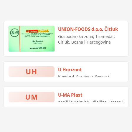
izlazimo na teren
UNION-FOODS d.o.o. Čitluk
Gospodarska zona, Tromeđa ,
Čitluk, Bosna i Hercegovina
UH
U Horizont
Kundurd, Sarajevo, Bosna i
Hercegovina
UM
U-MA Plast
abačkih đaka bb, Bijeljina, Bosna i
Hercegovina