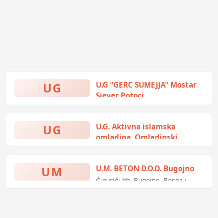
UG
U.G "GERC SUMEJJA" Mostar
Sjever Potoci
U.G "GERC SUMEJJA" Mostar
Sjever Potoci
" CENTAR ŽRTAVA LOGORA
UG
U.G. Aktivna islamska
VOJNO"
omladina, Omladinski
Adresa: Potoci 88 208
kulturni centar Travnik
Društveni centar bb (Put za
Donje Osoje 1, Travnik, Bosna i
Ruište)
UM
U.M. BETON D.O.O. Bugojno
Hercegovina
Grad Mostar
Ćipurići bb, Bugojno, Bosna i
Gradsko područje Mostar Sjever
Hercegovina