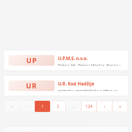
UP
U.P.M.S. n.v.o.
Potoci bb, Potoci-Mostar, Bosna i
Hercegovina
UR
U.R. Kod Hadžije
poznata ugostiteljska radnja sa
profesionalnim osobljem i
visokim nivoom usluge.
«
‹
1
2
…
124
›
»