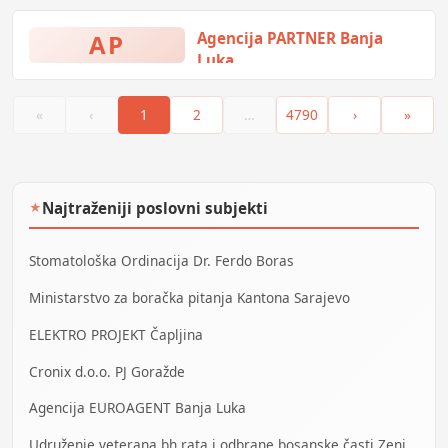
Hercegovina
AP
Agencija PARTNER Banja
Luka
Jevrejska bb, Banja Luka, Bosna i
Hercegovina
«
‹
1
2
…
4790
›
»
Najtraženiji poslovni subjekti
★
Stomatološka Ordinacija Dr. Ferdo Boras
Ministarstvo za boračka pitanja Kantona Sarajevo
ELEKTRO PROJEKT Čapljina
Cronix d.o.o. PJ Goražde
Agencija EUROAGENT Banja Luka
Udruženje veterana bh rata i odbrane bosanske časti Zenica