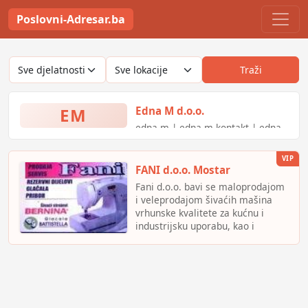
Poslovni-Adresar.ba
Traži
EM
Edna M d.o.o.
edna m | edna m kontakt | edna
m nemila | edna m nemila broj
telefona | edna em nemila | edna
VIP
m katalog | edna m nemila
FANI d.o.o. Mostar
katalog | salon namjestaja edna
Fani d.o.o. bavi se maloprodajom
m nemila
i veleprodajom šivaćih mašina
vrhunske kvalitete za kućnu i
industrijsku uporabu, kao i
ostalog šivaćeg pribora.
Uvoznik mašina BERLINA I
opreme za glačanje BATISTELA.
Servis i rezervni dijelovi.