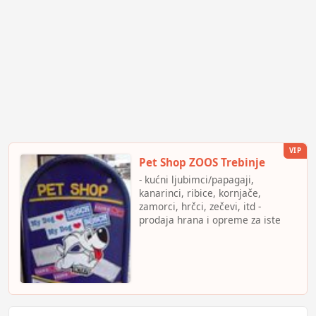
odjevnih predmeta
-pranje i peglanje ugostiteljskog
rublja i opreme
VIP
Pet Shop ZOOS Trebinje
- kućni ljubimci/papagaji,
kanarinci, ribice, kornjače,
zamorci, hrčci, zečevi, itd -
prodaja hrana i opreme za iste