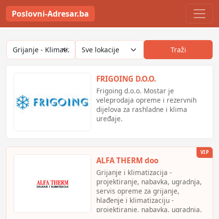
Poslovni-Adresar.ba
Traži
FRIGOING D.O.O.
Frigoing d.o.o. Mostar je
veleprodaja opreme i rezervnih
dijelova za rashladne i klima
uređaje.
VIP
ALFA THERM doo
Grijanje i klimatizacija -
projektiranje, nabavka, ugradnja,
servis opreme za grijanje,
hlađenje i klimatizaciju -
projektiranje, nabavka, ugradnja,
servis opreme za benzinske