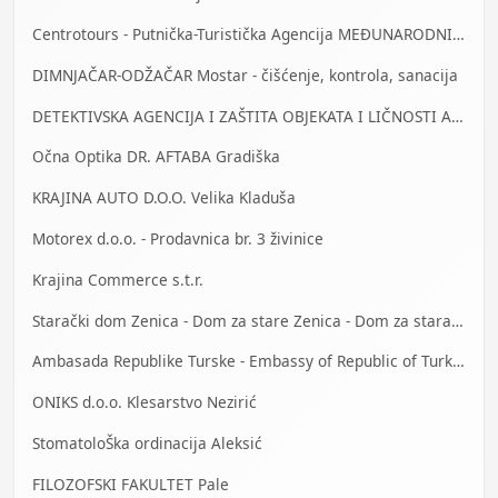
odgovornost i timski rad. Želje i
potrebe kupca su uvjek na prvom
Centrotours - Putnička-Turistička Agencija MEĐUNARODNI AERODROM Sarajevo
mjestu. Svi objekti su opremljeni
liftovima i prilaznim rampama,
DIMNJAČAR-ODŽAČAR Mostar - čišćenje, kontrola, sanacija
čime se omogućuje i licima sa
ograničenim sposobnostima
DETEKTIVSKA AGENCIJA I ZAŠTITA OBJEKATA I LIČNOSTI ALFA DM Travnik
kretanja da stignu do stanova na
Očna Optika DR. AFTABA Gradiška
svim spratovima. Takođe, vodimo
računa i o primjeni novih
KRAJINA AUTO D.O.O. Velika Kladuša
materijala i tehnologija, koje
utiču na manju potrošnju energije
Motorex d.o.o. - Prodavnica br. 3 živinice
u zgradama.
Krajina Commerce s.t.r.
Starački dom Zenica - Dom za stare Zenica - Dom za stara lica Zenica
Ambasada Republike Turske - Embassy of Republic of Turkey
ONIKS d.o.o. Klesarstvo Nezirić
StomatoloŠka ordinacija Aleksić
FILOZOFSKI FAKULTET Pale