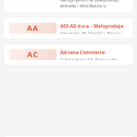
preradu i distribuciju u
prehrambenoj industriji i drugim
oblastima. Generalni smo
zastupnici renomiranih svjetskih
AA
ADI-AD d.o.o. - Maloprodaja
proizvođača rashladne opreme.
Igmanska 48, Vogošća, Bosna i
Hercegovina
AC
Adriana Commerce
V. Pere Krece 13, Banja Luka,
Bosna i Hercegovina