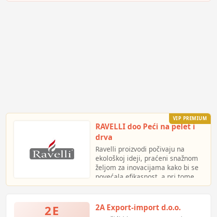
pumpe.Detaljnije na web stranici.
VIP PREMIUM
RAVELLI doo Peći na pelet i
drva
Ravelli proizvodi počivaju na
ekološkoj ideji, praćeni snažnom
željom za inovacijama kako bi se
povećala efikasnost, a pri tome
zadržala jednostavnost
korišćenja.
S ponosom Vam predstavljamo
2E
2A Export-import d.o.o.
Ravelli peći / kamine proizvedene