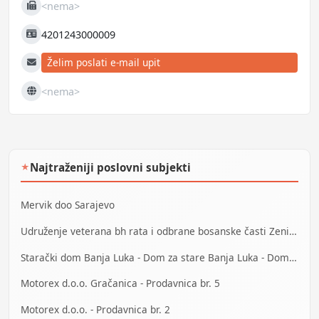
<nema>
Fax
4201243000009
JIB
Želim poslati e-mail upit
E-mail
<nema>
Web
Najtraženiji poslovni subjekti
★
Mervik doo Sarajevo
Udruženje veterana bh rata i odbrane bosanske časti Zenica
Starački dom Banja Luka - Dom za stare Banja Luka - Dom za stara lica Banjaluka
Motorex d.o.o. Gračanica - Prodavnica br. 5
Motorex d.o.o. - Prodavnica br. 2