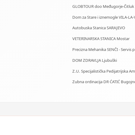
GLOBTOUR doo Međugorje-Čitluk
Dom za Stare i iznemogle VILA-LA-
Autobuska Stanica SARAJEVO
VETERINARSKA STANICA Mostar
Precizna Mehanika SENČI - Servis pila
DOM ZDRAVLJA Ljubuški
Z.U. Specijalistička Pedijatrijska 
Zubna ordinacija DR ĆATIĆ Bugojn