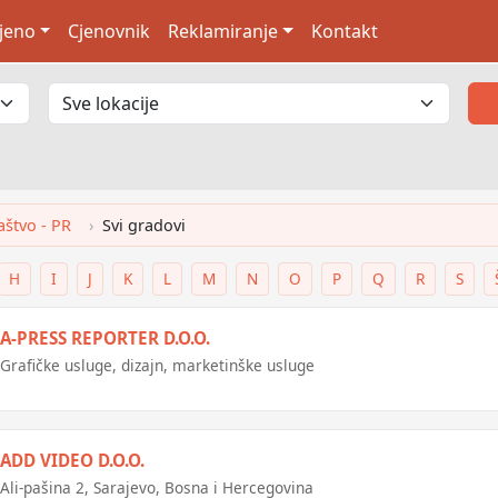
jeno
Cjenovnik
Reklamiranje
Kontakt
aštvo - PR
Svi gradovi
H
I
J
K
L
M
N
O
P
Q
R
S
A-PRESS REPORTER D.O.O.
Grafičke usluge, dizajn, marketinške usluge
ADD VIDEO D.O.O.
Ali-pašina 2, Sarajevo, Bosna i Hercegovina