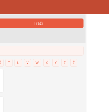
Traži
Š
T
U
V
W
X
Y
Z
Ž