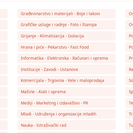
Građevinarstvo i materijali - Boje i lakovi
O
Grafičke usluge i radnje - Foto i štampa
Os
Grijanje - Klimatizacija - Izolacija
Po
Hrana i piće - Pekarstvo - Fast Food
Po
Informatika - Elektronika - Računari i oprema
Pr
Institucije - Zavodi - Ustanove
Ra
Komercijala - Trgovina - Vele i maloprodaja
So
Mašine - Alati i oprema
Sp
Mediji - Marketing i izdavaštvo - PR
Te
Mladi - Udruženja i organizacije mladih
Tr
Nauka - Istraživački rad
Tu