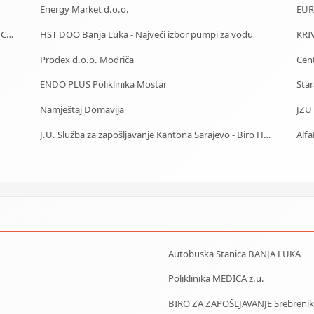
Energy Market d.o.o.
EUR
Car Rental - Mietwagen - Iznajmljivanje auta - Rent a Car Bihać
HST DOO Banja Luka - Najveći izbor pumpi za vodu
KRI
Prodex d.o.o. Modriča
ENDO PLUS Poliklinika Mostar
Namještaj Domavija
J.U. Služba za zapošljavanje Kantona Sarajevo - Biro Hadžići
Autobuska Stanica BANJA LUKA
Poliklinika MEDICA z.u.
BIRO ZA ZAPOŠLJAVANJE Srebrenik