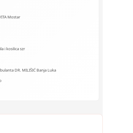
VITA Mostar
 i kosilica szr
Ambulanta DR. MILIŠIĆ Banja Luka
o