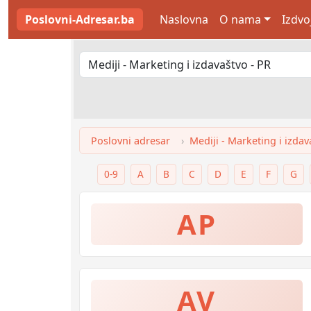
Poslovni-Adresar.ba
Naslovna
O nama
Izdvo
Poslovni adresar
Mediji - Marketing i izdav
0-9
A
B
C
D
E
F
G
AP
AV