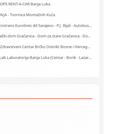
OPE RENT-A-CAR Banja Luka
VAJA - Tvornica Montažnih Kuća
Centrotrans-Eurolines dd Sarajevo - P.J. Ilijaš - Autobuska stanica
Starački dom Gračanica - Dom za stare Gračanica - Dom za stara lica Gračanica
JZU Zdravstveni Centar Brčko Distrikt Bosne i Hercegovine
AlfaLab Laboratorija Banja Luka (Centar - Borik - Lazarevo)