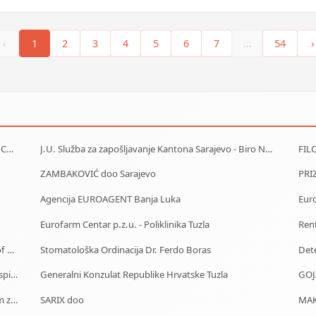
‹
1
2
3
4
5
6
7
…
54
›
Car Rental - Mietwagen - Iznajmljivanje auta - Rent a Car Banja Luka
J.U. Služba za zapošljavanje Kantona Sarajevo - Biro Novo Sarajevo
FIL
ZAMBAKOVIĆ doo Sarajevo
Agencija EUROAGENT Banja Luka
Euro
Eurofarm Centar p.z.u. - Poliklinika Tuzla
Ren
Ambasada Republike Turske - Embassy of Republic of Turkey
Stomatološka Ordinacija Dr. Ferdo Boras
Dete
Auto Škola Sarajevo - Polaganje testova i vozačkog ispita
Generalni Konzulat Republike Hrvatske Tuzla
GOJ
Starački dom Goražde - Dom za stare Goražde - Dom za stara lica Goražde
SARIX doo