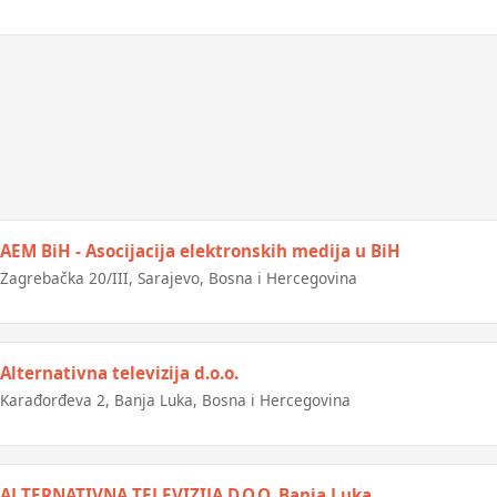
AEM BiH - Asocijacija elektronskih medija u BiH
Zagrebačka 20/III, Sarajevo, Bosna i Hercegovina
Alternativna televizija d.o.o.
Karađorđeva 2, Banja Luka, Bosna i Hercegovina
ALTERNATIVNA TELEVIZIJA D.O.O. Banja Luka