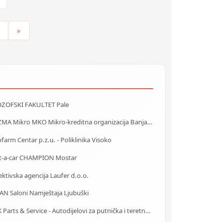
»
OZOFSKI FAKULTET Pale
PRIZMA Mikro MKO Mikro-kreditna organizacija Banja Luka
farm Centar p.z.u. - Poliklinika Visoko
t-a-car CHAMPION Mostar
ktivska agencija Laufer d.o.o.
AN Saloni Namještaja Ljubuški
MAK Parts & Service - Autodijelovi za putnička i teretna vozila Gračanica