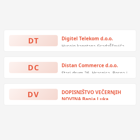
DT
Digitel Telekom d.o.o.
Husein-kapetana GradaŠčevića
bb, Gradačac, Bosna i
Hercegovina
DC
Distan Commerce d.o.o.
Stari drum 26, Hrasnica, Bosna i
Hercegovina
DV
DOPISNIŠTVO VEČERNJIH
NOVINA Banja Luka
(prazno), Banja Luka, Bosna i
Hercegovina