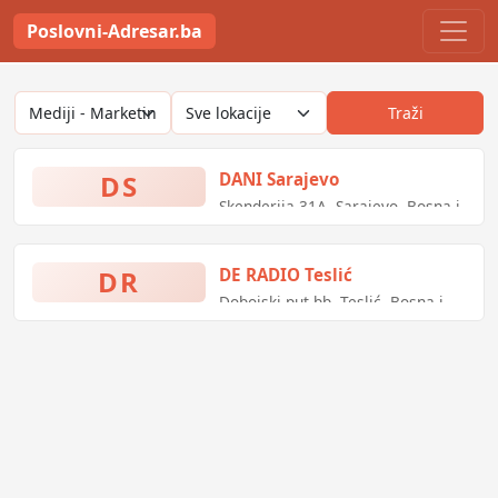
Poslovni-Adresar.ba
Traži
DS
DANI Sarajevo
Skenderija 31A, Sarajevo, Bosna i
Hercegovina
DR
DE RADIO Teslić
Dobojski put bb, Teslić, Bosna i
Hercegovina