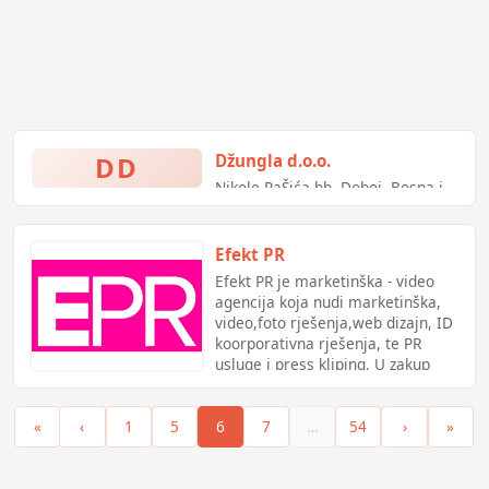
DD
Džungla d.o.o.
Nikole PaŠića bb, Doboj, Bosna i
Hercegovina
Efekt PR
Efekt PR je marketinška - video
agencija koja nudi marketinška,
video,foto rješenja,web dizajn, ID
koorporativna rješenja, te PR
usluge i press kliping. U zakup
nudi svoje billboarde (mreža u
cijeloj BiH), livestream prijenose.
«
‹
1
5
6
7
…
54
›
»