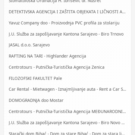
Stomatološka Ordinacija H. Ibrišević dr. Nusret
DETEKTIVSKA AGENCIJA I ZAŠTITA OBJEKATA I LIČNOSTI ALFA DM Travnik
Yavuz Company doo - Proizvodnja PVC profila za stolariju
J.U. Služba za zapošljavanje Kantona Sarajevo - Biro Trnovo
JASAL d.o.o. Sarajevo
RAFTING NA TARI - Highlander Agencija
Centrotours - Putnička-Turistička Agencija Zenica
FILOZOFSKI FAKULTET Pale
Car Rental - Mietwagen - Iznajmljivanje auta - Rent a Car Sarajevo
DOMOGRADNJA doo Mostar
Centrotours - Putnička-Turistička Agencija MEĐUNARODNI AERODROM Sarajevo
J.U. Služba za zapošljavanje Kantona Sarajevo - Biro Novo Sarajevo
Starački dom Bihać - Dom za stare Bihać - Dom za stara lica Bihać