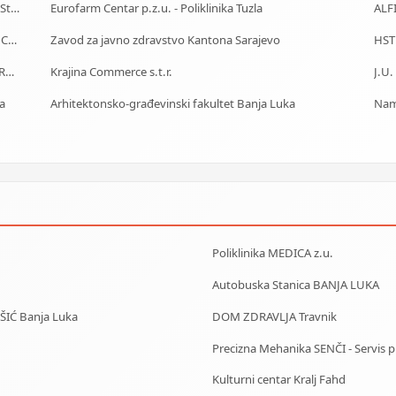
J.U. Služba za zapošljavanje Kantona Sarajevo - Biro Stari Grad
Eurofarm Centar p.z.u. - Poliklinika Tuzla
ALF
Car Rental - Mietwagen - Iznajmljivanje auta - Rent a Car Banja Luka
Zavod za javno zdravstvo Kantona Sarajevo
HST
Centrotours - Putnička-Turistička Agencija MEĐUNARODNI AERODROM Sarajevo
Krajina Commerce s.t.r.
ta
Arhitektonsko-građevinski fakultet Banja Luka
Nam
Poliklinika MEDICA z.u.
Autobuska Stanica BANJA LUKA
IŠIĆ Banja Luka
DOM ZDRAVLJA Travnik
Precizna Mehanika SENČI - Servis pila
Kulturni centar Kralj Fahd