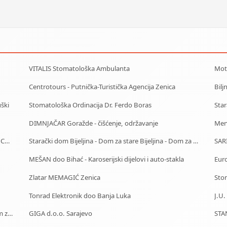
VITALIS Stomatološka Ambulanta
Moto
Centrotours - Putnička-Turistička Agencija Zenica
Bilj
ški
Stomatološka Ordinacija Dr. Ferdo Boras
DIMNJAČAR Goražde - čišćenje, održavanje
Mer
Car Rental - Mietwagen - Iznajmljivanje auta - Rent a Car Sarajevo
Starački dom Bijeljina - Dom za stare Bijeljina - Dom za stara lica Bijeljina
SAR
MEŠAN doo Bihać - Karoserijski dijelovi i auto-stakla
Euro
Zlatar MEMAGIĆ Zenica
Stom
Tonrad Elektronik doo Banja Luka
J.U.
Starački dom Sarajevo - Dom za stare Sarajevo - Dom za stara lica Sarajevo
GIGA d.o.o. Sarajevo
STAN