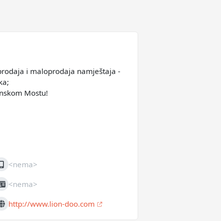
prodaja i maloprodaja namještaja -
ka;
anskom Mostu!
<nema>
obilni
<nema>
IB
http://www.lion-doo.com
eb