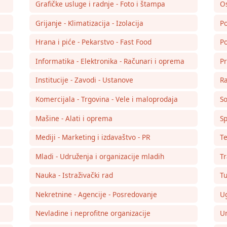
Grafičke usluge i radnje - Foto i štampa
Os
Grijanje - Klimatizacija - Izolacija
Po
Hrana i piće - Pekarstvo - Fast Food
Po
Informatika - Elektronika - Računari i oprema
Pr
Institucije - Zavodi - Ustanove
Ra
Komercijala - Trgovina - Vele i maloprodaja
So
Mašine - Alati i oprema
Sp
Mediji - Marketing i izdavaštvo - PR
Te
Mladi - Udruženja i organizacije mladih
Tr
Nauka - Istraživački rad
Tu
Nekretnine - Agencije - Posredovanje
Ug
Nevladine i neprofitne organizacije
Um