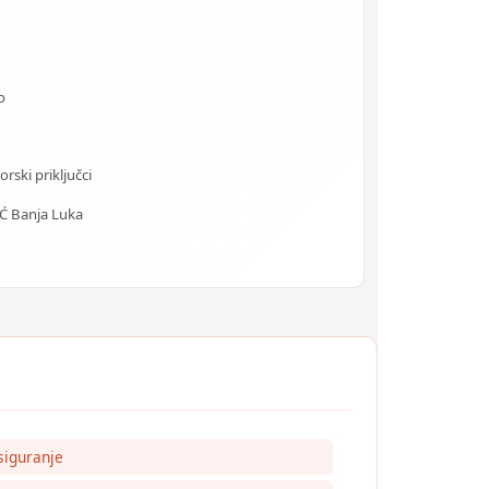
o
rski priključci
 Banja Luka
siguranje