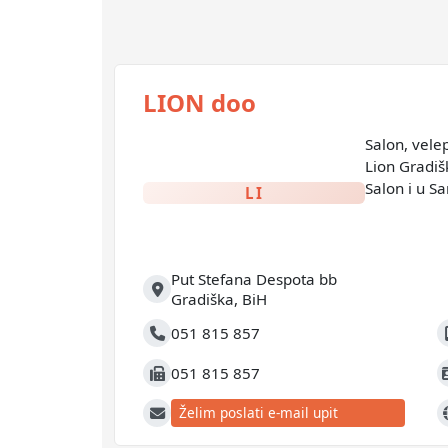
LION doo
Salon, vele
Lion Gradiš
Salon i u S
LI
Put Stefana Despota bb
Adresa
Gradiška
,
BiH
051 815 857
Telefon
M
051 815 857
Fax
J
Želim poslati e-mail upit
E-mail
W