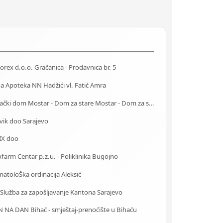
rex d.o.o. Gračanica - Prodavnica br. 5
na Apoteka NN Hadžići vl. Fatić Amra
Starački dom Mostar - Dom za stare Mostar - Dom za stara lica Mostar
vik doo Sarajevo
IX doo
farm Centar p.z.u. - Poliklinika Bugojno
atoloŠka ordinacija Aleksić
 Služba za zapošljavanje Kantona Sarajevo
 NA DAN Bihać - smještaj-prenoćište u Bihaću