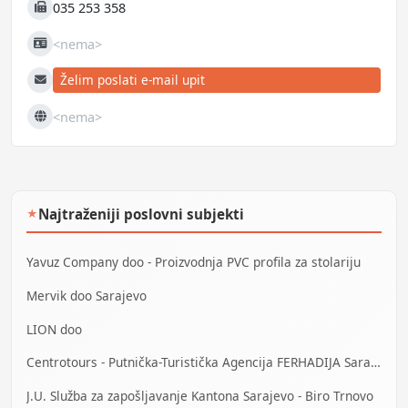
035 253 358
Fax
<nema>
JIB
Želim poslati e-mail upit
E-mail
<nema>
Web
Najtraženiji poslovni subjekti
★
Yavuz Company doo - Proizvodnja PVC profila za stolariju
Mervik doo Sarajevo
LION doo
Centrotours - Putnička-Turistička Agencija FERHADIJA Sarajevo
J.U. Služba za zapošljavanje Kantona Sarajevo - Biro Trnovo