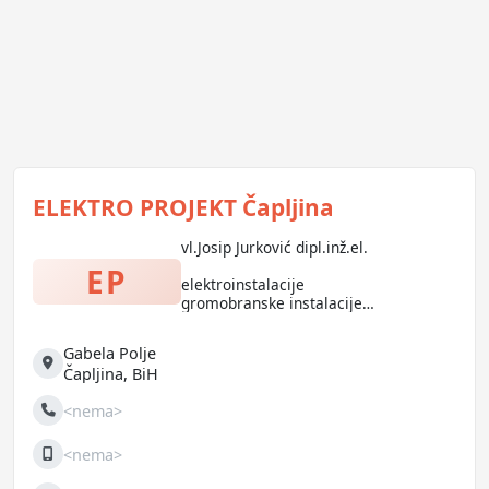
ELEKTRO PROJEKT Čapljina
vl.Josip Jurković dipl.inž.el.
EP
elektroinstalacije
gromobranske instalacije
automatizacija sustava
Gabela Polje
nadzorni sustavi
Adresa
Čapljina
,
BiH
interfoni
alarmni sustavi
<nema>
Telefon
čitluk ljubuški mostar neum
<nema>
Mobilni