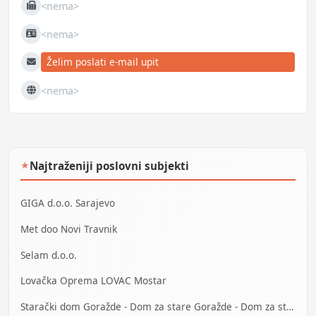
<nema>
Fax
<nema>
JIB
Želim poslati e-mail upit
E-mail
<nema>
Web
Najtraženiji poslovni subjekti
★
GIGA d.o.o. Sarajevo
Met doo Novi Travnik
Selam d.o.o.
Lovačka Oprema LOVAC Mostar
Starački dom Goražde - Dom za stare Goražde - Dom za stara lica Goražde