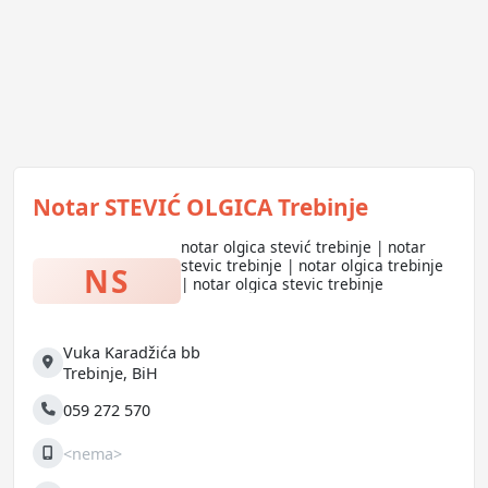
Notar STEVIĆ OLGICA Trebinje
notar olgica stević trebinje | notar
stevic trebinje | notar olgica trebinje
NS
| notar olgica stevic trebinje
Vuka Karadžića bb
Adresa
Trebinje
,
BiH
059 272 570
Telefon
<nema>
Mobilni