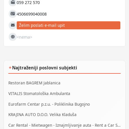
059 272 570
Fax
4506699040008
JIB
Želim poslati e-mail upit
E-mail
<nema>
Web
Najtraženiji poslovni subjekti
★
Restoran BAGREM Jablanica
VITALIS Stomatološka Ambulanta
Eurofarm Centar p.z.u. - Poliklinika Bugojno
KRAJINA AUTO D.O.O. Velika Kladuša
Car Rental - Mietwagen - Iznajmljivanje auta - Rent a Car Sarajevo