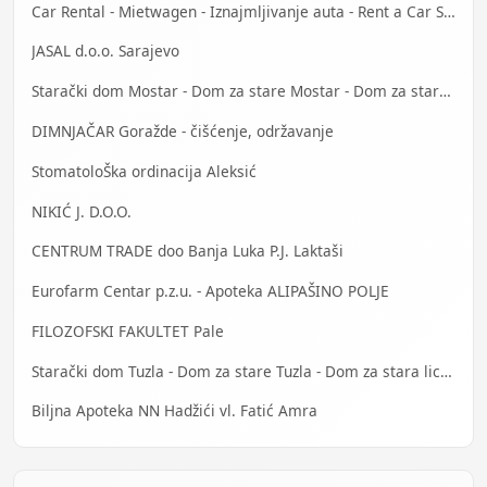
Car Rental - Mietwagen - Iznajmljivanje auta - Rent a Car Sarajevo
JASAL d.o.o. Sarajevo
Starački dom Mostar - Dom za stare Mostar - Dom za stara lica Mostar
DIMNJAČAR Goražde - čišćenje, održavanje
StomatoloŠka ordinacija Aleksić
NIKIĆ J. D.O.O.
CENTRUM TRADE doo Banja Luka P.J. Laktaši
Eurofarm Centar p.z.u. - Apoteka ALIPAŠINO POLJE
FILOZOFSKI FAKULTET Pale
Starački dom Tuzla - Dom za stare Tuzla - Dom za stara lica Tuzla
Biljna Apoteka NN Hadžići vl. Fatić Amra