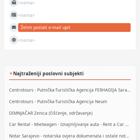
<nema>
Fax
<nema>
JIB
Želim poslati e-mail upit
E-mail
<nema>
Web
Najtraženiji poslovni subjekti
★
Centrotours - Putnička-Turistička Agencija FERHADIJA Sarajevo
Centrotours - Putnička-Turistička Agencija Neum
DIMNJAČAR Zenica (čišćenje, održavanje)
Car Rental - Mietwagen - Iznajmljivanje auta - Rent a Car Mostar
Notar Sarajevo - notarska ovjera dokumenata i ostale notarske usluge