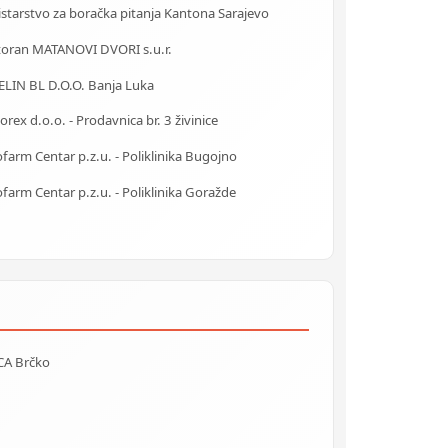
starstvo za boračka pitanja Kantona Sarajevo
toran MATANOVI DVORI s.u.r.
ELIN BL D.O.O. Banja Luka
rex d.o.o. - Prodavnica br. 3 živinice
farm Centar p.z.u. - Poliklinika Bugojno
farm Centar p.z.u. - Poliklinika Goražde
CA Brčko