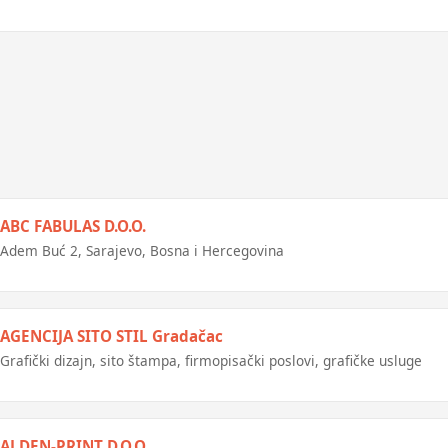
ABC FABULAS D.O.O.
Adem Buć 2, Sarajevo, Bosna i Hercegovina
AGENCIJA SITO STIL Gradačac
Grafički dizajn, sito štampa, firmopisački poslovi, grafičke usluge
ALDEN-PRINT D.O.O.