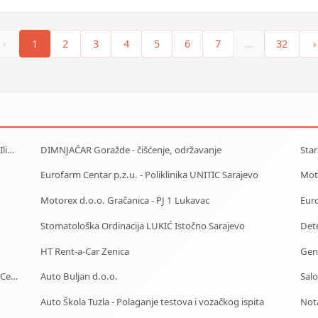
‹
1
2
3
4
5
6
7
…
32
›
J.U. Služba za zapošljavanje Kantona Sarajevo - Biro Ilidža
DIMNJAČAR Goražde - čišćenje, održavanje
Eurofarm Centar p.z.u. - Poliklinika UNITIC Sarajevo
Moto
Motorex d.o.o. Gračanica - PJ 1 Lukavac
Eur
Stomatološka Ordinacija LUKIĆ Istočno Sarajevo
Dete
HT Rent-a-Car Zenica
Gen
J.U. Služba za zapošljavanje Kantona Sarajevo - Biro Centar
Auto Buljan d.o.o.
Sal
Auto Škola Tuzla - Polaganje testova i vozačkog ispita