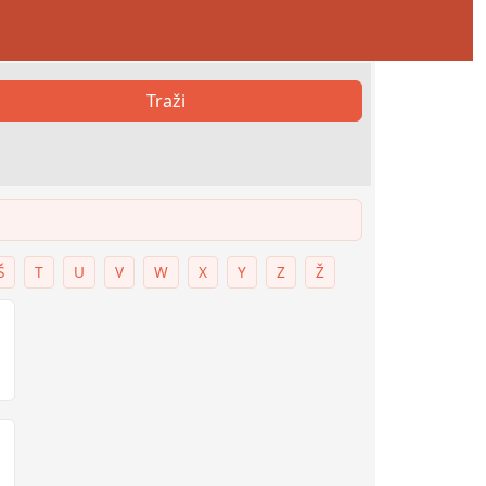
Traži
Š
T
U
V
W
X
Y
Z
Ž