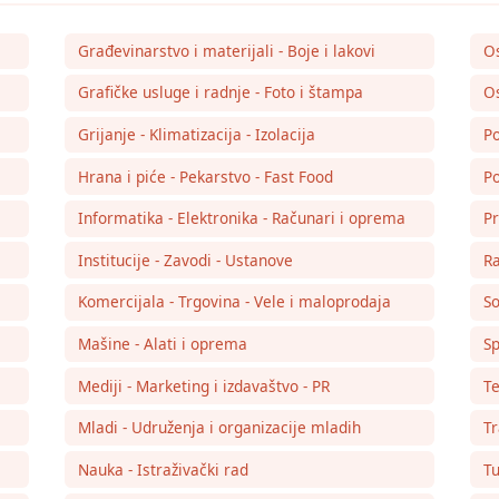
Građevinarstvo i materijali - Boje i lakovi
O
Grafičke usluge i radnje - Foto i štampa
Os
Grijanje - Klimatizacija - Izolacija
Po
Hrana i piće - Pekarstvo - Fast Food
Po
Informatika - Elektronika - Računari i oprema
Pr
Institucije - Zavodi - Ustanove
Ra
Komercijala - Trgovina - Vele i maloprodaja
So
Mašine - Alati i oprema
Sp
Mediji - Marketing i izdavaštvo - PR
Te
Mladi - Udruženja i organizacije mladih
Tr
Nauka - Istraživački rad
Tu