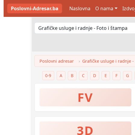
Poslovni-Adresar.ba
Naslovna
O nama
Izdvo
Poslovni adresar
Grafičke usluge i radnje -
0-9
A
B
C
D
E
F
G
FV
3D