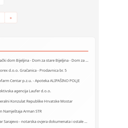
»
Starački dom Bijeljina - Dom za stare Bijeljina - Dom za stara lica Bijeljina
rex d.o.o. Gračanica - Prodavnica br. 5
ofarm Centar p.z.u. - Apoteka ALIPAŠINO POLJE
ktivska agencija Laufer d.o.o.
eralni Konzulat Republike Hrvatske Mostar
on Namještaja Arman STR
Notar Sarajevo - notarska ovjera dokumenata i ostale notarske usluge