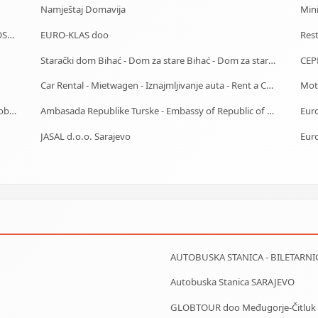
Namještaj Domavija
Mini
DETEKTIVSKA AGENCIJA I ZAŠTITA OBJEKATA I LIČNOSTI ALFA DM Travnik
EURO-KLAS doo
Res
Starački dom Bihać - Dom za stare Bihać - Dom za stara lica Bihać
CEP
Car Rental - Mietwagen - Iznajmljivanje auta - Rent a Car Sarajevo
Moto
Centrotrans-Eurolines dd Sarajevo - P.J. Visoko - Autobuska stanica
Ambasada Republike Turske - Embassy of Republic of Turkey
Euro
JASAL d.o.o. Sarajevo
Euro
AUTOBUSKA STANICA - BILETARNI
Autobuska Stanica SARAJEVO
GLOBTOUR doo Međugorje-Čitluk