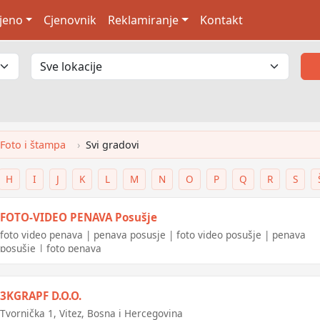
jeno
Cjenovnik
Reklamiranje
Kontakt
 Foto i štampa
Svi gradovi
H
I
J
K
L
M
N
O
P
Q
R
S
FOTO-VIDEO PENAVA Posušje
foto video penava | penava posusje | foto video posušje | penava
posušje | foto penava
3KGRAPF D.O.O.
Tvornička 1, Vitez, Bosna i Hercegovina