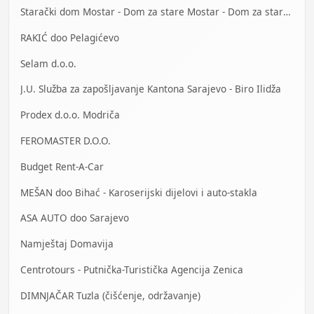
Starački dom Mostar - Dom za stare Mostar - Dom za stara lica Mostar
RAKIĆ doo Pelagićevo
Selam d.o.o.
J.U. Služba za zapošljavanje Kantona Sarajevo - Biro Ilidža
Prodex d.o.o. Modriča
FEROMASTER D.O.O.
Budget Rent-A-Car
MEŠAN doo Bihać - Karoserijski dijelovi i auto-stakla
ASA AUTO doo Sarajevo
Namještaj Domavija
Centrotours - Putnička-Turistička Agencija Zenica
DIMNJAČAR Tuzla (čišćenje, održavanje)