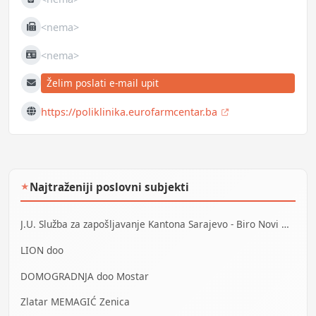
Mobilni
<nema>
Fax
<nema>
JIB
Želim poslati e-mail upit
E-mail
https://poliklinika.eurofarmcentar.ba
Web
Najtraženiji poslovni subjekti
★
J.U. Služba za zapošljavanje Kantona Sarajevo - Biro Novi Grad
LION doo
DOMOGRADNJA doo Mostar
Zlatar MEMAGIĆ Zenica