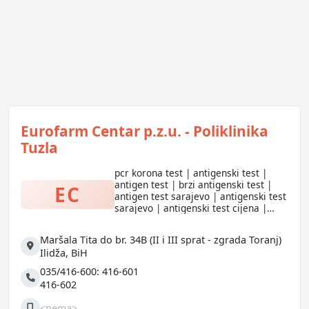
Eurofarm Centar p.z.u. - Poliklinika
Tuzla
pcr korona test | antigenski test |
antigen test | brzi antigenski test |
EC
antigen test sarajevo | antigenski test
sarajevo | antigenski test cijena |
antigenski test na koronu
Maršala Tita do br. 34B (II i III sprat - zgrada Toranj)
Adresa
Ilidža
,
BiH
035/416-600: 416-601
Telefon
416-602
<nema>