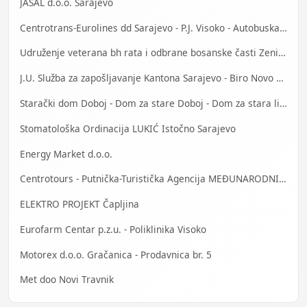
JASAL d.o.o. Sarajevo
Centrotrans-Eurolines dd Sarajevo - P.J. Visoko - Autobuska stanica
Udruženje veterana bh rata i odbrane bosanske časti Zenica
J.U. Služba za zapošljavanje Kantona Sarajevo - Biro Novo Sarajevo
Starački dom Doboj - Dom za stare Doboj - Dom za stara lica Doboj
Stomatološka Ordinacija LUKIĆ Istočno Sarajevo
Energy Market d.o.o.
Centrotours - Putnička-Turistička Agencija MEĐUNARODNI AERODROM Sarajevo
ELEKTRO PROJEKT Čapljina
Eurofarm Centar p.z.u. - Poliklinika Visoko
Motorex d.o.o. Gračanica - Prodavnica br. 5
Met doo Novi Travnik