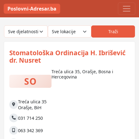
Poslovni-Adresar.ba
Traži
Stomatološka Ordinacija H. Ibrišević
dr. Nusret
Treća ulica 35, Orašje, Bosna i
Hercegovina
SO
Treća ulica 35
Adresa
Orašje
,
BiH
031 714 250
Telefon
063 342 369
Mobilni