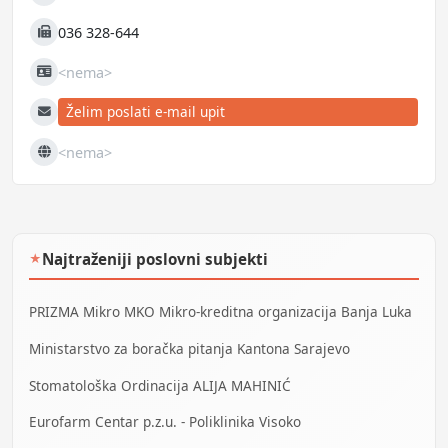
Mobilni
036 328-644
Fax
<nema>
JIB
Želim poslati e-mail upit
E-mail
<nema>
Web
Najtraženiji poslovni subjekti
★
PRIZMA Mikro MKO Mikro-kreditna organizacija Banja Luka
Ministarstvo za boračka pitanja Kantona Sarajevo
Stomatološka Ordinacija ALIJA MAHINIĆ
Eurofarm Centar p.z.u. - Poliklinika Visoko