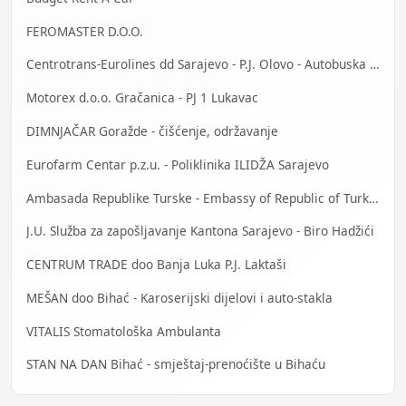
FEROMASTER D.O.O.
Centrotrans-Eurolines dd Sarajevo - P.J. Olovo - Autobuska stanica
Motorex d.o.o. Gračanica - PJ 1 Lukavac
DIMNJAČAR Goražde - čišćenje, održavanje
Eurofarm Centar p.z.u. - Poliklinika ILIDŽA Sarajevo
Ambasada Republike Turske - Embassy of Republic of Turkey
J.U. Služba za zapošljavanje Kantona Sarajevo - Biro Hadžići
CENTRUM TRADE doo Banja Luka P.J. Laktaši
MEŠAN doo Bihać - Karoserijski dijelovi i auto-stakla
VITALIS Stomatološka Ambulanta
STAN NA DAN Bihać - smještaj-prenoćište u Bihaću