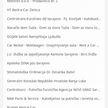
Motorex d.o.o. - Prodavnica br. 2
HT Rent-a-Car Zenica
Centrotrans-Eurolines dd Sarajevo - P.J. Kiseljak - Autobuska stanica
Starački dom Tuzla - Dom za stare Tuzla - Dom za stara lica Tuzla
GOJAN Saloni Namještaja Ljubuški
Car Rental - Mietwagen - Iznajmljivanje auta - Rent a Car Mostar
J.U. Služba za zapošljavanje Kantona Sarajevo - Biro Ilidža
Apoteka DINA pzu Sarajevo
Stomatološka Ordinacija Dr. Desanka Babić
Generalni Konzulat Republike Hrvatske Banja Luka
Centrotours - Putnička-Turistička Agencija NOVI GRAD Sarajevo
MAK Parts & Service - Autodijelovi za putnička i teretna vozila Gračanica
Budget Rent-A-Car