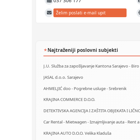
037 306 177
Fax
J
Želim poslati e-mail upit
E-mail
W
Najtraženiji poslovni subjekti
★
JASAL d.o.o. Sarajevo
AHMELJIĆ doo - Pogrebne usluge - Srebrenik
KRAJINA COMMERCE D.O.O.
KRAJINA AUTO D.O.O. Velika Kladuša