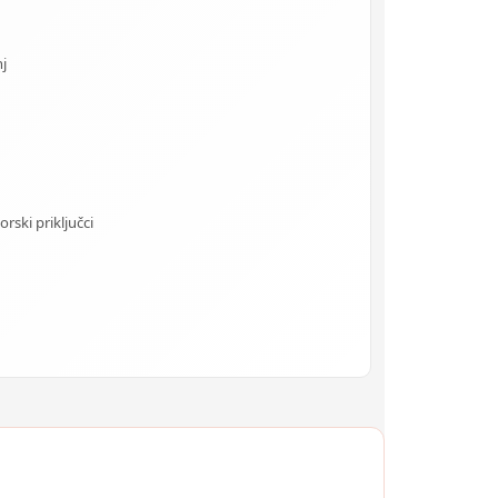
j
rski priključci