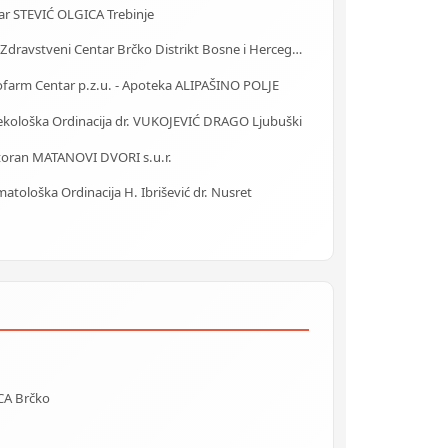
ar STEVIĆ OLGICA Trebinje
JZU Zdravstveni Centar Brčko Distrikt Bosne i Hercegovine
ofarm Centar p.z.u. - Apoteka ALIPAŠINO POLJE
ekološka Ordinacija dr. VUKOJEVIĆ DRAGO Ljubuški
toran MATANOVI DVORI s.u.r.
atološka Ordinacija H. Ibrišević dr. Nusret
CA Brčko