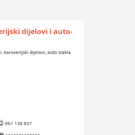
jski dijelovi i auto-
i, karoserijski dijelovi, auto stakla
061 138 837
obilni