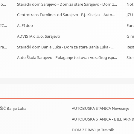
Starački dom Gračanica - Dom za stare Gračanica - Dom za stara lica Gračanica
Starački dom Sarajevo - Dom za stare Sarajevo - Dom za stara lica Sarajevo
Not
Centrotrans-Eurolines dd Sarajevo - P.J. Kiseljak - Autobuska stanica
Centrotours - Putnička-Turistička Agencija BUS STANICA Sarajevo
ALFI doo
Eur
ADVISTA d.o.o. Sarajevo
Gin
Starački dom Tuzla - Dom za stare Tuzla - Dom za stara lica Tuzla
Starački dom Banja Luka - Dom za stare Banja Luka - Dom za stara lica Banjaluka
Res
Auto Škola Sarajevo - Polaganje testova i vozačkog ispita
Stom
IŠIĆ Banja Luka
AUTOBUSKA STANICA Nevesinje
AUTOBUSKA STANICA - BILETARNI
DOM ZDRAVLJA Travnik