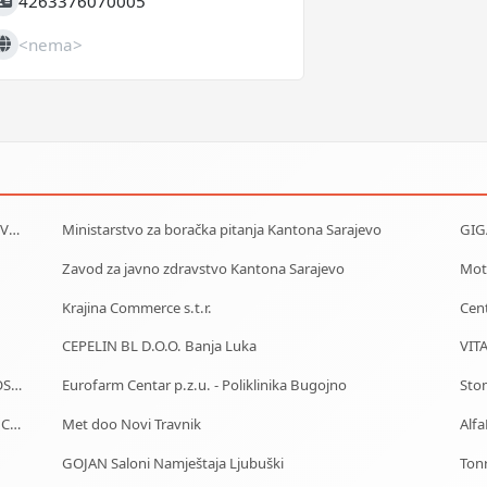
4263376070005
IB
<nema>
eb
J.U. Služba za zapošljavanje Kantona Sarajevo - Biro Vogošća
Ministarstvo za boračka pitanja Kantona Sarajevo
GIGA
Zavod za javno zdravstvo Kantona Sarajevo
Moto
Krajina Commerce s.t.r.
Cent
CEPELIN BL D.O.O. Banja Luka
VIT
DETEKTIVSKA AGENCIJA I ZAŠTITA OBJEKATA I LIČNOSTI ALFA DM Travnik
Eurofarm Centar p.z.u. - Poliklinika Bugojno
Sto
Car Rental - Mietwagen - Iznajmljivanje auta - Rent a Car Bihać
Met doo Novi Travnik
GOJAN Saloni Namještaja Ljubuški
Ton