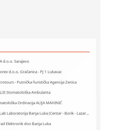
 d.o.o. Sarajevo
rex d.o.o. Gračanica - PJ 1 Lukavac
rotours - Putnička-Turistička Agencija Zenica
ALIS Stomatološka Ambulanta
matološka Ordinacija ALIJA MAHINIĆ
AlfaLab Laboratorija Banja Luka (Centar - Borik - Lazarevo)
rad Elektronik doo Banja Luka