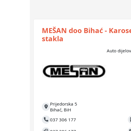
MEŠAN doo Bihać - Karoseri
stakla
Auto dijelov
Prijedorska 5
Adresa
Bihać
,
BiH
037 306 177
Telefon
M