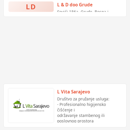
- Održavanje i servisiranje bazena
LD
L & D doo Grude
i fontana,
Sovići 186a, Grude, Bosna i
- Prodaja hemijskih proizvoda za
Hercegovina
održavanje bazenske vode i vode
u fontanama.
L Vita Sarajevo
Društvo za pružanje usluga:
- Profesionalno higijensko
čišćenje i
održavanje stambenog ili
poslovnog prostora
- Pomoć oko kućanskih poslova.