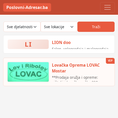
Poslovni-Adresar.ba
Traži
LI
LION doo
Salon, veleprodaja i maloprodaja
namještaja - Lion Gradiška;
Salon i u Sanskom Mostu!
VIP
Lovačka Oprema LOVAC
Mostar
**Prodaja oružja i opreme:
pištolji i lovačke puške **Oprema
i rekviziti za lovce i ribolovce.
lovac mostar | lovac mostar
radno vrijeme | lovac mostar
stari trzni | lovačka oprema
mostar | lovačka oprema bih |
lovacka oprema mostar | lovacka
oprema prodavnica | prodavnica