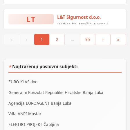
Hercegovina
LT
L&T Sigurnost d.o.o.
II Ulica bb, Orašje, Bosna i
Hercegovina
«
‹
1
2
…
95
›
»
Najtraženiji poslovni subjekti
★
EURO-KLAS doo
Generalni Konzulat Republike Hrvatske Banja Luka
Agencija EUROAGENT Banja Luka
Villa ANRI Mostar
ELEKTRO PROJEKT Čapljina