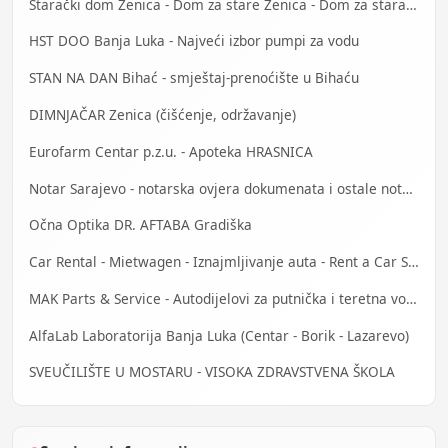
Starački dom Zenica - Dom za stare Zenica - Dom za stara lica Zenica
HST DOO Banja Luka - Najveći izbor pumpi za vodu
STAN NA DAN Bihać - smještaj-prenoćište u Bihaću
DIMNJAČAR Zenica (čišćenje, održavanje)
Eurofarm Centar p.z.u. - Apoteka HRASNICA
Notar Sarajevo - notarska ovjera dokumenata i ostale notarske usluge
Očna Optika DR. AFTABA Gradiška
Car Rental - Mietwagen - Iznajmljivanje auta - Rent a Car Sarajevo
MAK Parts & Service - Autodijelovi za putnička i teretna vozila Gračanica
AlfaLab Laboratorija Banja Luka (Centar - Borik - Lazarevo)
SVEUČILIŠTE U MOSTARU - VISOKA ZDRAVSTVENA ŠKOLA