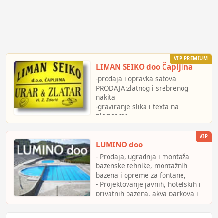
lovačke opreme
VIP PREMIUM
LIMAN SEIKO doo Čapljina
-prodaja i opravka satova
PRODAJA:zlatnog i srebrenog
nakita
-graviranje slika i texta na
plocicama
-veliki izbor zlatnog i srebrenog
nakita
VIP
-najnoviji izbor brendiranih satova
LUMINO doo
najpopularnijih marki.AKCIJA
- Prodaja, ugradnja i montaža
POPUST 10%
bazenske tehnike, montažnih
bazena i opreme za fontane,
- Projektovanje javnih, hotelskih i
privatnih bazena, akva parkova i
fontana,
- Mašinski i hidro projekti,