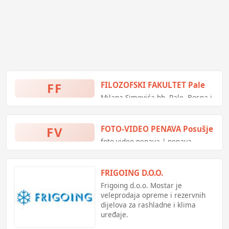
FF
FILOZOFSKI FAKULTET Pale
Milana Simovića bb, Pale, Bosna i
Hercegovina
FV
FOTO-VIDEO PENAVA Posušje
foto video penava | penava
posusje | foto video posušje |
penava posušje | foto penava
FRIGOING D.O.O.
Frigoing d.o.o. Mostar je
veleprodaja opreme i rezervnih
dijelova za rashladne i klima
uređaje.