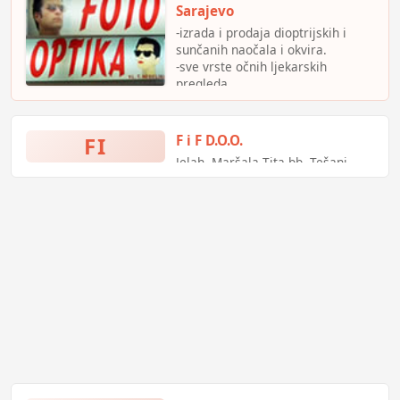
provjera listica - formula
Sarajevo
kladionica ponuda - kladionica
-izrada i prodaja dioptrijskih i
formula rezultati
sunčanih naočala i okvira.
-sve vrste očnih ljekarskih
pregleda
-mjerenje očnog pritiska uz
nadzor spec.dr oftalmologa
-kompjutersko određivanje
FI
F i F D.O.O.
dioptrije
Jelah, Maršala Tita bb, Tešanj,
Bosna i Hercegovina