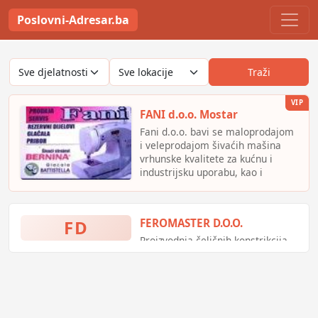
Poslovni-Adresar.ba
Traži
VIP
FANI d.o.o. Mostar
Fani d.o.o. bavi se maloprodajom
i veleprodajom šivaćih mašina
vrhunske kvalitete za kućnu i
industrijsku uporabu, kao i
ostalog šivaćeg pribora.
Uvoznik mašina BERLINA I
opreme za glačanje BATISTELA.
FD
FEROMASTER D.O.O.
Servis i rezervni dijelovi.
Proizvodnja čeličnih konstrikcija,
uvoz termoizolacionih panela iz
EU