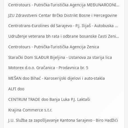
Centrotours - Putnička-Turistička Agencija MEĐUNARODNI AERODROM Sarajevo
JZU Zdravstveni Centar Brčko Distrikt Bosne i Hercegovine
Centrotrans-Eurolines dd Sarajevo - P.J. Ilijaš - Autobuska stanica
Udruženje veterana bh rata i odbrane bosanske časti Zenica
Centrotours - Putnička-Turistička Agencija Zenica
Starački Dom SLAĐUR Bijeljina - Ustanova za starija lica
Motorex d.o.o. Gračanica - Prodavnica br. 5
MEŠAN doo Bihać - Karoserijski dijelovi i auto-stakla
ALFI doo
CENTRUM TRADE doo Banja Luka P.J. Laktaši
Krajina Commerce s.t.r.
J.U. Služba za zapošljavanje Kantona Sarajevo - Biro Hadžići