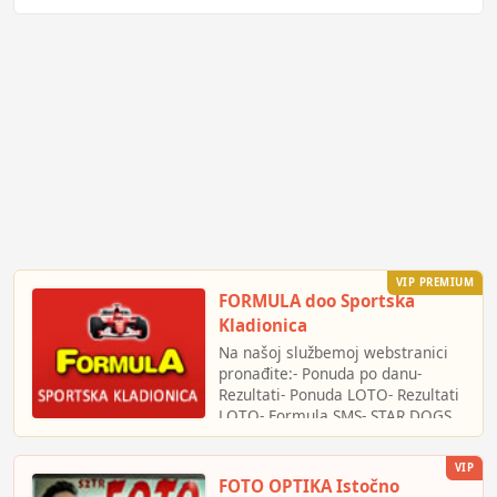
VIP PREMIUM
FORMULA doo Sportska
Kladionica
Na našoj službemoj webstranici
pronađite:- Ponuda po danu-
Rezultati- Ponuda LOTO- Rezultati
LOTO- Formula SMS- STAR DOGS
Utrke pasai još mnogo više!
formula-kladionica - formula
VIP
kladionica - kladionica formula -
FOTO OPTIKA Istočno