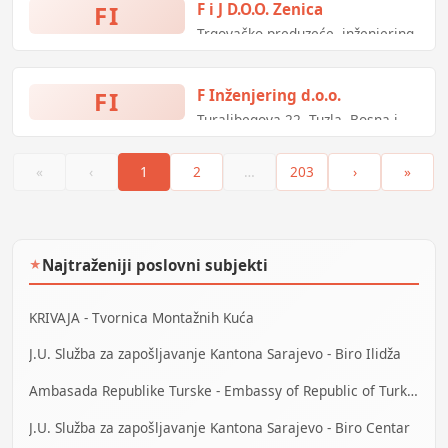
FI
F i J D.O.O. Zenica
Trgovačko preduzeće, inženjering,
zastupanje
FI
F Inženjering d.o.o.
Turalibegova 22, Tuzla, Bosna i
Hercegovina
«
‹
1
2
…
203
›
»
Najtraženiji poslovni subjekti
★
KRIVAJA - Tvornica Montažnih Kuća
J.U. Služba za zapošljavanje Kantona Sarajevo - Biro Ilidža
Ambasada Republike Turske - Embassy of Republic of Turkey
J.U. Služba za zapošljavanje Kantona Sarajevo - Biro Centar