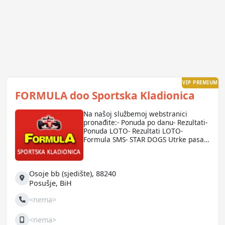
VIP PREMIUM
FORMULA doo Sportska Kladionica
Na našoj službemoj webstranici
pronađite:- Ponuda po danu- Rezultati-
Ponuda LOTO- Rezultati LOTO-
Formula SMS- STAR DOGS Utrke pasai
još mnogo više!
formula-kladionica - formula
kladionica - kladionica formula -
Osoje bb (sjedište), 88240
provjera listica - formula kladionica
ponuda - kladionica formula rezultati
Adresa
Posušje
,
BiH
<nema>
Telefon
<nema>
Mobilni