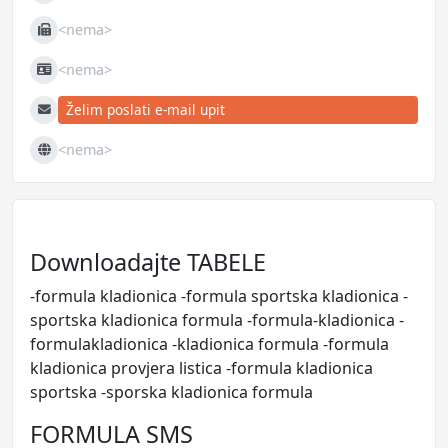
<nema>
Fax
<nema>
JIB
Želim poslati e-mail upit
E-mail
<nema>
Web
Downloadajte TABELE
-formula kladionica -formula sportska kladionica -
sportska kladionica formula -formula-kladionica -
formulakladionica -kladionica formula -formula
kladionica provjera listica -formula kladionica
sportska -sporska kladionica formula
FORMULA SMS