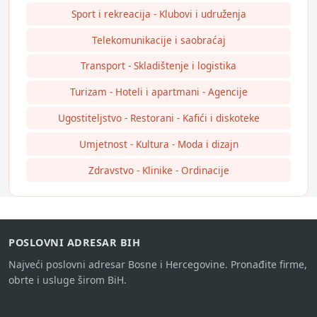
Sport i rekreacija - Klubovi i udruženja
Telekomunikacije i saobraćaj
Transport - Skladištenje i logistika
Turizam - Hoteli i apartmani - Agencije
Ugostiteljstvo - Restorani - Kafići i diskoteke
Umjetnost - Kultura - Moda i dizajn
Zdravstvo - Klinike - Ordinacije
POSLOVNI ADRESAR BIH
Najveći poslovni adresar Bosne i Hercegovine. Pronađite firme,
obrte i usluge širom BiH.