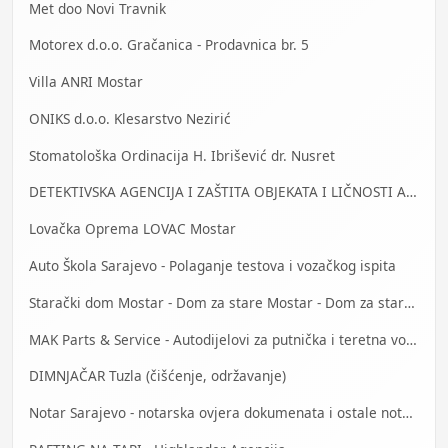
Met doo Novi Travnik
Motorex d.o.o. Gračanica - Prodavnica br. 5
Villa ANRI Mostar
ONIKS d.o.o. Klesarstvo Nezirić
Stomatološka Ordinacija H. Ibrišević dr. Nusret
DETEKTIVSKA AGENCIJA I ZAŠTITA OBJEKATA I LIČNOSTI ALFA DM Travnik
Lovačka Oprema LOVAC Mostar
Auto Škola Sarajevo - Polaganje testova i vozačkog ispita
Starački dom Mostar - Dom za stare Mostar - Dom za stara lica Mostar
MAK Parts & Service - Autodijelovi za putnička i teretna vozila Gračanica
DIMNJAČAR Tuzla (čišćenje, održavanje)
Notar Sarajevo - notarska ovjera dokumenata i ostale notarske usluge