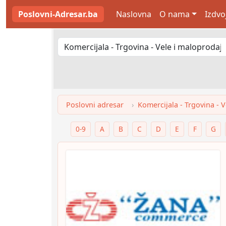
Poslovni-Adresar.ba
Naslovna
O nama
Izdvo
Poslovni adresar
Komercijala - Trgovina - 
0-9
A
B
C
D
E
F
G