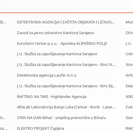
J.U. Služba za zapošljavanje Kantona Sarajevo - Biro Ilidža
DETEKTIVSKA AGENCIJA I ZAŠTITA OBJEKATA I LIČNOSTI ALFA DM Travnik
Moto
Zavod za javno zdravstvo Kantona Sarajevo
Očn
Eurofarm Centar p.z.u. - Apoteka ALIPAŠINO POLJE
J.U. Služba za zapošljavanje Kantona Sarajevo
J.U. Služba za zapošljavanje Kantona Sarajevo - Biro Stari Grad
Sto
Detektivska agencija Laufer d.o.o.
Arhi
J.U. Služba za zapošljavanje Kantona Sarajevo - Biro IlijaŠ
Sela
RAFTING NA TARI - Highlander Agencija
NIKI
AlfaLab Laboratorija Banja Luka (Centar - Borik - Lazarevo)
Zub
Centrotrans-Eurolines dd Sarajevo - P.J. Olovo - Autobuska stanica
STAN NA DAN Bihać - smještaj-prenoćište u Bihaću
Starački dom Bijeljina - Dom za stare Bijeljina - Dom za stara lica Bijeljina
ELEKTRO PROJEKT Čapljina
RAK