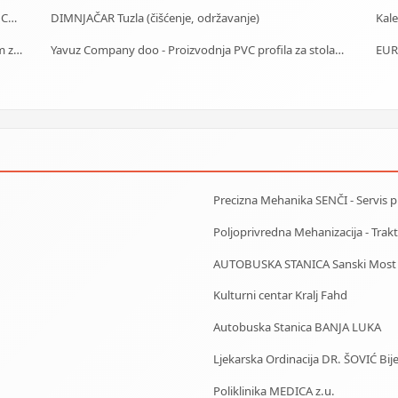
Car Rental - Mietwagen - Iznajmljivanje auta - Rent a Car Bihać
DIMNJAČAR Tuzla (čišćenje, održavanje)
Kale
Starački dom Sarajevo - Dom za stare Sarajevo - Dom za stara lica Sarajevo
Yavuz Company doo - Proizvodnja PVC profila za stolariju
EUR
Precizna Mehanika SENČI - Servis pila
Poljoprivredna Mehanizacija - Trakto
AUTOBUSKA STANICA Sanski Most
Kulturni centar Kralj Fahd
Autobuska Stanica BANJA LUKA
Ljekarska Ordinacija DR. ŠOVIĆ Bije
Poliklinika MEDICA z.u.