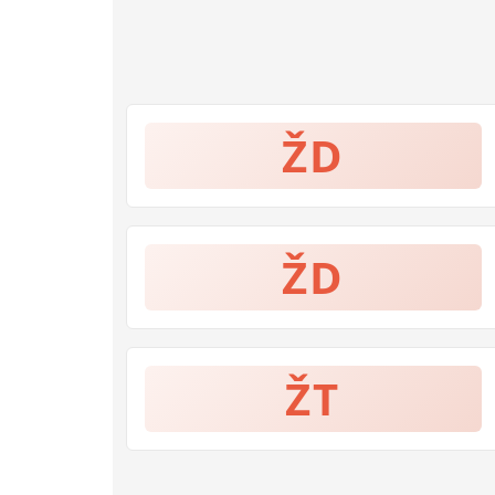
ŽD
ŽD
ŽT