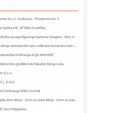
rex d.o.o. Gračanica - Prodavnica br. 5
a Optika DR. AFTABA Gradiška
J.U. Služba za zapošljavanje Kantona Sarajevo - Biro Hadžići
Udruženje veterana bh rata i odbrane bosanske časti Zenica
matološka Ordinacija ALIJA MAHINIĆ
tektonsko-građevinski fakultet Banja Luka
m d.o.o.
Ć J. D.O.O.
na Ordinacija VERA Zvornik
Starački dom Bihać - Dom za stare Bihać - Dom za stara lica Bihać
IĆ doo Pelagićevo