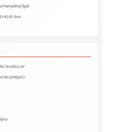
a Namještaj Ilijaš
O-KLAS doo
 i kosilica szr
rski priključci
ljina