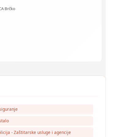
CA Brčko
siguranje
talo
licija - Zaštitarske usluge i agencije