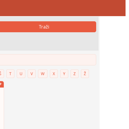
Traži
Š
T
U
V
W
X
Y
Z
Ž
P