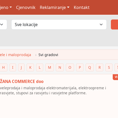
jeno
Cjenovnik
Reklamiranje
Kontakt
Vele i maloprodaja
Svi gradovi
H
I
J
K
L
M
N
O
P
Q
R
S
VI
ŽANA COMMERCE doo
veleprodaja i maloprodaja elektromaterijala, elektroopreme i
rasvjete, stupovi za rasvjetu i rasvjetne platforme.