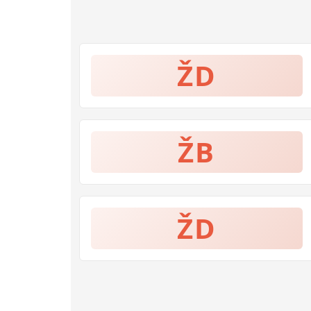
ŽD
ŽB
ŽD