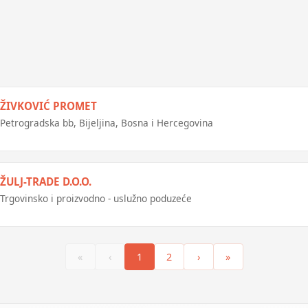
ŽIVKOVIĆ PROMET
Petrogradska bb, Bijeljina, Bosna i Hercegovina
ŽULJ-TRADE D.O.O.
Trgovinsko i proizvodno - uslužno poduzeće
«
‹
1
2
›
»