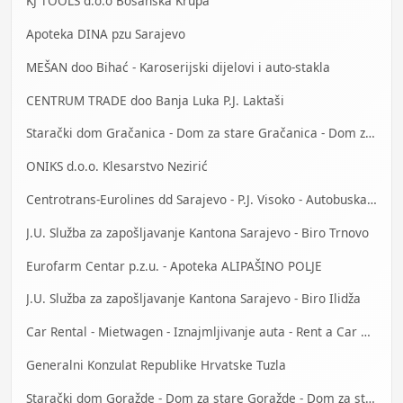
KJ TOOLS d.o.o Bosanska Krupa
Apoteka DINA pzu Sarajevo
MEŠAN doo Bihać - Karoserijski dijelovi i auto-stakla
CENTRUM TRADE doo Banja Luka P.J. Laktaši
Starački dom Gračanica - Dom za stare Gračanica - Dom za stara lica Gračanica
ONIKS d.o.o. Klesarstvo Nezirić
Centrotrans-Eurolines dd Sarajevo - P.J. Visoko - Autobuska stanica
J.U. Služba za zapošljavanje Kantona Sarajevo - Biro Trnovo
Eurofarm Centar p.z.u. - Apoteka ALIPAŠINO POLJE
J.U. Služba za zapošljavanje Kantona Sarajevo - Biro Ilidža
Car Rental - Mietwagen - Iznajmljivanje auta - Rent a Car Mostar
Generalni Konzulat Republike Hrvatske Tuzla
Starački dom Goražde - Dom za stare Goražde - Dom za stara lica Goražde