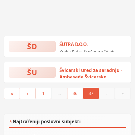
ŠD
ŠUTRA D.O.O.
Kralja Petra Krešimira IV bb,
Vitez, Bosna i Hercegovina
ŠU
Švicarski ured za saradnju -
Ambasada Švicarske
PiruŠa 1, Sarajevo, Bosna i
Hercegovina
«
‹
1
…
36
37
›
»
Najtraženiji poslovni subjekti
★