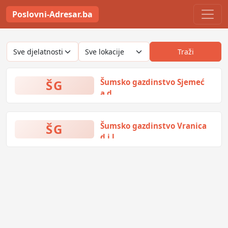
Poslovni-Adresar.ba
Traži
ŠG
Šumsko gazdinstvo Sjemeć
a.d.
Srpske sloge 145, Rogatica, Bosna
i Hercegovina
ŠG
Šumsko gazdinstvo Vranica
d.j.l.
Bakovički put bb, Fojnica, Bosna i
Hercegovina