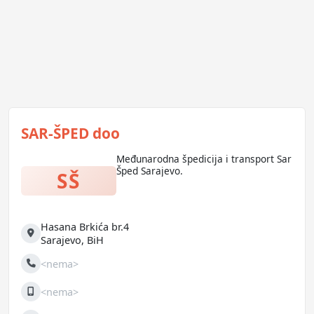
SAR-ŠPED doo
Međunarodna špedicija i transport Sar
Šped Sarajevo.
SŠ
Hasana Brkića br.4
Adresa
Sarajevo
,
BiH
<nema>
Telefon
<nema>
Mobilni