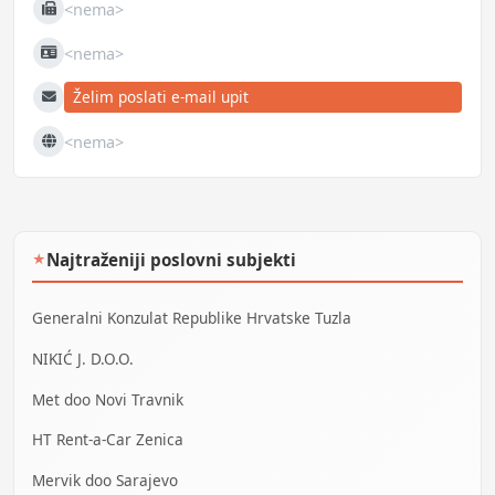
<nema>
Fax
<nema>
JIB
Želim poslati e-mail upit
E-mail
<nema>
Web
Najtraženiji poslovni subjekti
★
Generalni Konzulat Republike Hrvatske Tuzla
NIKIĆ J. D.O.O.
Met doo Novi Travnik
HT Rent-a-Car Zenica
Mervik doo Sarajevo