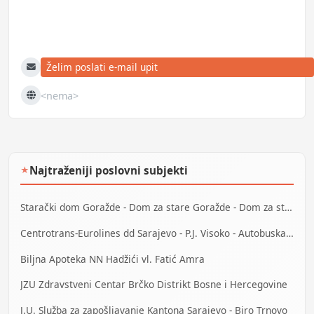
Želim poslati e-mail upit
E-mail
<nema>
Web
Najtraženiji poslovni subjekti
★
Starački dom Goražde - Dom za stare Goražde - Dom za stara lica Goražde
Centrotrans-Eurolines dd Sarajevo - P.J. Visoko - Autobuska stanica
Biljna Apoteka NN Hadžići vl. Fatić Amra
JZU Zdravstveni Centar Brčko Distrikt Bosne i Hercegovine
J.U. Služba za zapošljavanje Kantona Sarajevo - Biro Trnovo