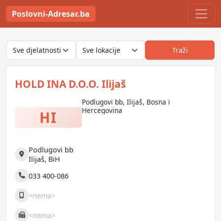
Poslovni-Adresar.ba
Traži
HOLD INA D.O.O. Ilijaš
Podlugovi bb, Ilijaš, Bosna i
Hercegovina
HI
Podlugovi bb
Adresa
Ilijaš
,
BiH
033 400-086
Telefon
<nema>
Mobilni
<nema>
Fax