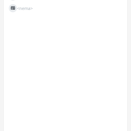
<nema>
JIB