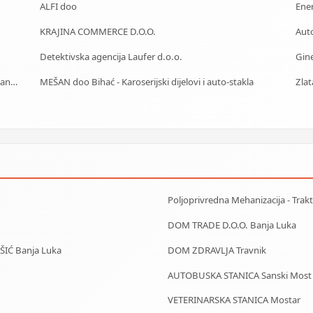
ALFI doo
Ene
KRAJINA COMMERCE D.O.O.
Detektivska agencija Laufer d.o.o.
Gin
DIMNJAČAR-ODŽAČAR Mostar - čišćenje, kontrola, sanacija
MEŠAN doo Bihać - Karoserijski dijelovi i auto-stakla
Zla
Poljoprivredna Mehanizacija - Trakto
DOM TRADE D.O.O. Banja Luka
IŠIĆ Banja Luka
DOM ZDRAVLJA Travnik
AUTOBUSKA STANICA Sanski Most
VETERINARSKA STANICA Mostar