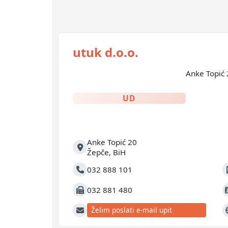
utuk d.o.o.
Anke Topić 
UD
Anke Topić 20
Adresa
Žepče
,
BiH
032 888 101
Telefon
M
032 881 480
Fax
J
Želim poslati e-mail upit
E-mail
W