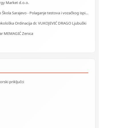
rgy Market d.o.o.
Auto Škola Sarajevo - Polaganje testova i vozačkog ispita
ekološka Ordinacija dr. VUKOJEVIĆ DRAGO Ljubuški
tar MEMAGIĆ Zenica
rski priključci