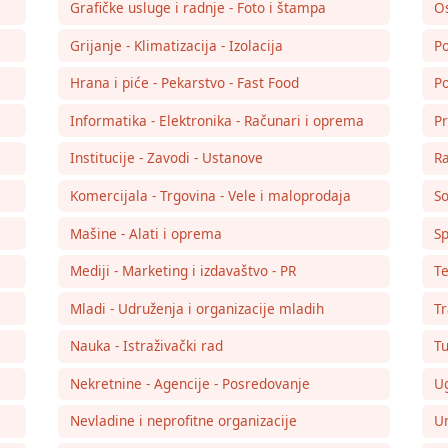
Grafičke usluge i radnje - Foto i štampa
Os
Grijanje - Klimatizacija - Izolacija
Po
Hrana i piće - Pekarstvo - Fast Food
Po
Informatika - Elektronika - Računari i oprema
Pr
Institucije - Zavodi - Ustanove
Ra
Komercijala - Trgovina - Vele i maloprodaja
So
Mašine - Alati i oprema
Sp
Mediji - Marketing i izdavaštvo - PR
Te
Mladi - Udruženja i organizacije mladih
Tr
Nauka - Istraživački rad
Tu
Nekretnine - Agencije - Posredovanje
Ug
Nevladine i neprofitne organizacije
Um