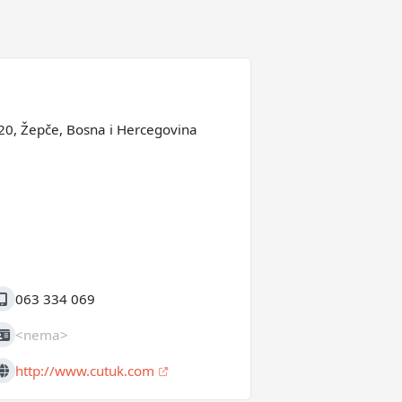
20, Žepče, Bosna i Hercegovina
063 334 069
obilni
<nema>
IB
http://www.cutuk.com
eb