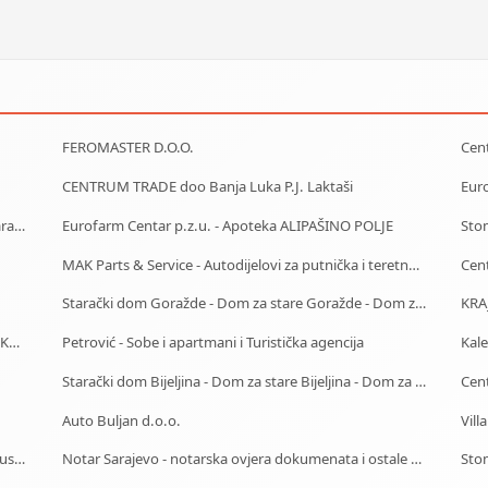
FEROMASTER D.O.O.
CENTRUM TRADE doo Banja Luka P.J. Laktaši
Euro
Starački dom Tuzla - Dom za stare Tuzla - Dom za stara lica Tuzla
Eurofarm Centar p.z.u. - Apoteka ALIPAŠINO POLJE
Sto
MAK Parts & Service - Autodijelovi za putnička i teretna vozila Gračanica
Cent
Starački dom Goražde - Dom za stare Goražde - Dom za stara lica Goražde
KRA
SVEUČILIŠTE U MOSTARU - VISOKA ZDRAVSTVENA ŠKOLA
Petrović - Sobe i apartmani i Turistička agencija
Kale
Starački dom Bijeljina - Dom za stare Bijeljina - Dom za stara lica Bijeljina
Auto Buljan d.o.o.
Vill
Centrotrans-Eurolines dd Sarajevo - P.J. Ilijaš - Autobuska stanica
Notar Sarajevo - notarska ovjera dokumenata i ostale notarske usluge
Stom