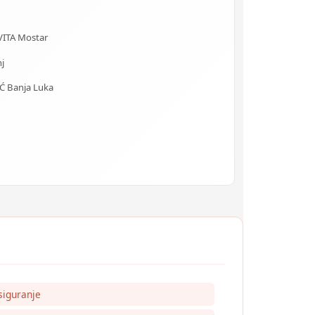
VITA Mostar
j
 Banja Luka
siguranje