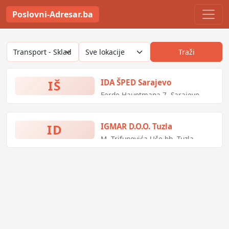
Poslovni-Adresar.ba
Traži
IŠ
IDA ŠPED Sarajevo
Ferde Hauptmana 7, Sarajevo,
Bosna i Hercegovina
ID
IGMAR D.O.O. Tuzla
M. Trifunovića Uče bb, Tuzla,
Bosna i Hercegovina