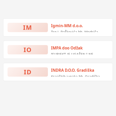
IM
Igmin-MM d.o.o.
Trg J. RaŠkovića bb, Modriča,
Bosna i Hercegovina
IO
IMPA doo Odžak
[SUBJEKT JE UGAŠEN I NE
POSLUJE]
Međunarodna špedicija
ID
INDRA D.O.O. Gradiška
Krajiških junaka bb, Gradiška,
Bosna i Hercegovina