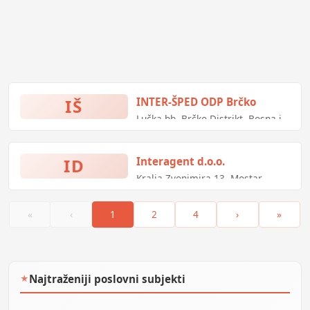
IŠ
INTER-ŠPED ODP Brčko
Lučka bb, Brčko Distrikt, Bosna i
Hercegovina
ID
Interagent d.o.o.
Kralja Zvonimira 13, Mostar,
Bosna i Hercegovina
«
‹
1
2
4
›
»
Najtraženiji poslovni subjekti
★