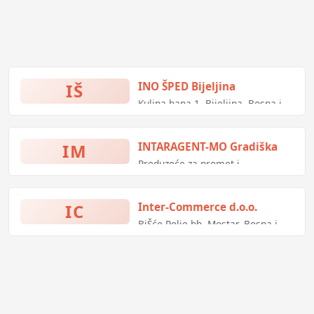
IŠ
INO ŠPED Bijeljina
Kulina bana 1, Bijeljina, Bosna i
Hercegovina
IM
INTARAGENT-MO Gradiška
Preduzeće za promet i
špediterske usluge
IC
Inter-Commerce d.o.o.
BiŠće Polje bb, Mostar, Bosna i
Hercegovina