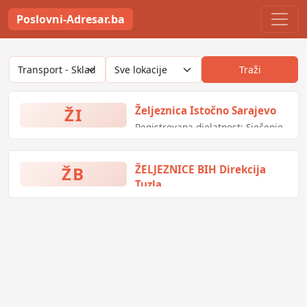
Poslovni-Adresar.ba
Traži
ŽI
Željeznica Istočno Sarajevo
Registrovana djelatnost: Sječenje,
oblikovanje i obrada kamena za
gradjevinarstvo
ŽB
ŽELJEZNICE BIH Direkcija
Tuzla
Bosne srebrene 51, Tuzla, Bosna i
Hercegovina