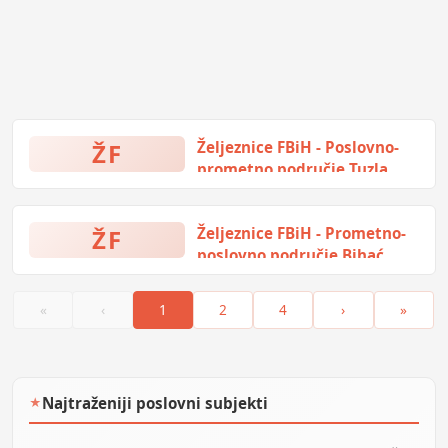
ŽF
Željeznice FBiH - Poslovno-
prometno područje Tuzla
Bosne srebrene 51, Tuzla, Bosna i
Hercegovina
ŽF
Željeznice FBiH - Prometno-
poslovno područje Bihać
Bihaćkih branilaca 20, Bihać,
Bosna i Hercegovina
«
‹
1
2
4
›
»
Najtraženiji poslovni subjekti
★