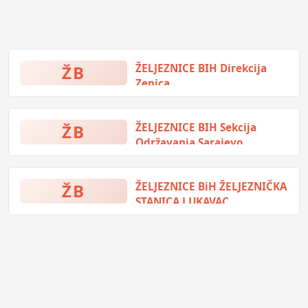
ŽB
ŽELJEZNICE BIH Direkcija
Zenica
Stanični trg 1, Zenica, Bosna i
Hercegovina
ŽB
ŽELJEZNICE BIH Sekcija
Održavanja Sarajevo
Sekcija za mehanizirano
održavanje pruga Sarajevo
ŽB
ŽELJEZNICE BiH ŽELJEZNIČKA
STANICA LUKAVAC
(prazno), Lukavac, Bosna i
Hercegovina