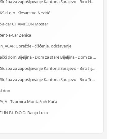
J.U. Služba za zapošljavanje Kantona Sarajevo - Biro Hadžići
S d.o.o. Klesarstvo Nezirić
t-a-car CHAMPION Mostar
ent-a-Car Zenica
NJAČAR Goražde - čišćenje, održavanje
Starački dom Bijeljina - Dom za stare Bijeljina - Dom za stara lica Bijeljina
J.U. Služba za zapošljavanje Kantona Sarajevo - Biro IlijaŠ
J.U. Služba za zapošljavanje Kantona Sarajevo - Biro Trnovo
N doo
VAJA - Tvornica Montažnih Kuća
ELIN BL D.O.O. Banja Luka