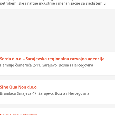
petrohemijske i naftne industrije i mehanizacije sa sjedištem u
Banja Luci.
Serda d.o.o. - Sarajevska regionalna razvojna agencija
Hamdije čemerlića 2/11, Sarajevo, Bosna i Hercegovina
Sine Qua Non d.o.o.
Branilaca Sarajeva 47, Sarajevo, Bosna i Hercegovina