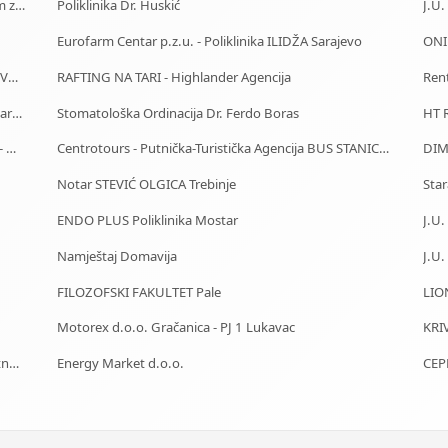
Starački dom Sarajevo - Dom za stare Sarajevo - Dom za stara lica Sarajevo
Poliklinika Dr. Huskić
Eurofarm Centar p.z.u. - Poliklinika ILIDŽA Sarajevo
ONIK
J.U. Služba za zapošljavanje Kantona Sarajevo - Biro Vogošća
RAFTING NA TARI - Highlander Agencija
Ren
Starački dom Bihać - Dom za stare Bihać - Dom za stara lica Bihać
Stomatološka Ordinacija Dr. Ferdo Boras
HT R
Starački dom Banja Luka - Dom za stare Banja Luka - Dom za stara lica Banjaluka
Centrotours - Putnička-Turistička Agencija BUS STANICA Sarajevo
DIM
Notar STEVIĆ OLGICA Trebinje
ENDO PLUS Poliklinika Mostar
Namještaj Domavija
FILOZOFSKI FAKULTET Pale
LIO
Motorex d.o.o. Gračanica - PJ 1 Lukavac
KRI
MAK Parts & Service - Autodijelovi za putnička i teretna vozila Gračanica
Energy Market d.o.o.
CEP