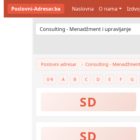
Poslovni-Adresar.ba
Naslovna
O nama
Izdvo
Poslovni adresar
Consulting - Menadžment 
0-9
A
B
C
D
E
F
G
SD
SD