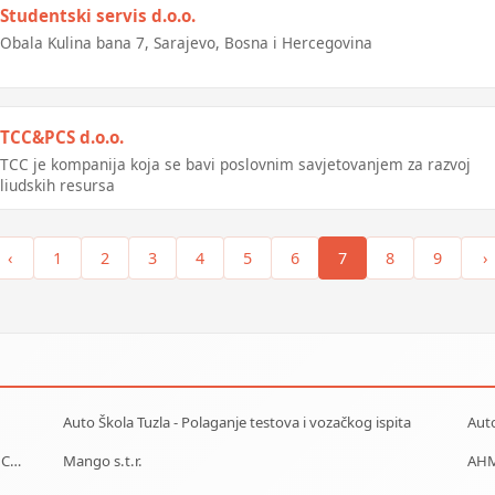
Studentski servis d.o.o.
Obala Kulina bana 7, Sarajevo, Bosna i Hercegovina
TCC&PCS d.o.o.
TCC je kompanija koja se bavi poslovnim savjetovanjem za razvoj
ljudskih resursa
‹
1
2
3
4
5
6
7
8
9
›
Auto Škola Tuzla - Polaganje testova i vozačkog ispita
Car Rental - Mietwagen - Iznajmljivanje auta - Rent a Car Mostar
Mango s.t.r.
AHM