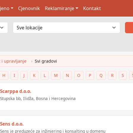
jeno
Cjenovnik
Reklamiranje
Kontakt
i upravljanje
Svi gradovi
H
I
J
K
L
M
N
O
P
Q
R
S
Scarppa d.o.o.
Stupska bb, Ilidža, Bosna i Hercegovina
Sens d.o.o.
Sens je preduzeće za inžinjering i konsalting u domenu