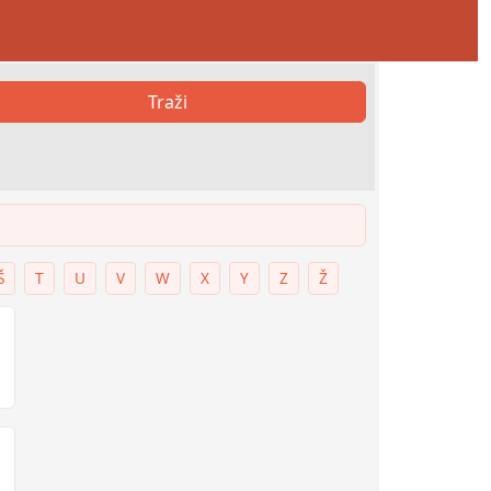
Traži
Š
T
U
V
W
X
Y
Z
Ž