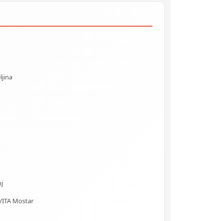
ljina
j
VITA Mostar