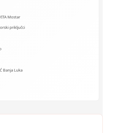
VITA Mostar
rski priključci
o
 Banja Luka