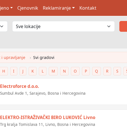
jeno
Cjenovnik
Reklamiranje
Kontakt
i upravljanje
Svi gradovi
H
I
J
K
L
M
N
O
P
Q
R
S
Electroforce d.o.o.
Sumbul Avde 1, Sarajevo, Bosna i Hercegovina
ELEKTRO-ISTRAŽIVAČKI BIRO LUKOVIĆ Livno
Trg kralja Tomislava 11, Livno, Bosna i Hercegovina