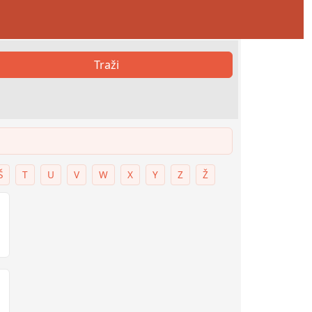
Traži
Š
T
U
V
W
X
Y
Z
Ž