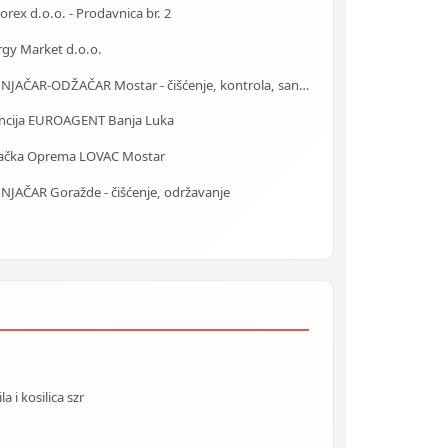
rex d.o.o. - Prodavnica br. 2
rgy Market d.o.o.
DIMNJAČAR-ODŽAČAR Mostar - čišćenje, kontrola, sanacija
ncija EUROAGENT Banja Luka
ačka Oprema LOVAC Mostar
NJAČAR Goražde - čišćenje, održavanje
 i kosilica szr