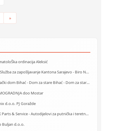
»
atoloŠka ordinacija Aleksić
J.U. Služba za zapošljavanje Kantona Sarajevo - Biro Novi Grad
Starački dom Bihać - Dom za stare Bihać - Dom za stara lica Bihać
OGRADNJA doo Mostar
ix d.o.o. PJ Goražde
MAK Parts & Service - Autodijelovi za putnička i teretna vozila Gračanica
 Buljan d.o.o.