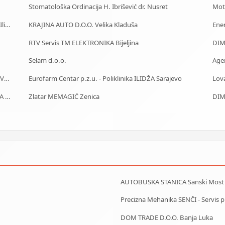
Stomatološka Ordinacija H. Ibrišević dr. Nusret
Moto
J.U. Služba za zapošljavanje Kantona Sarajevo - Biro Ilidža
KRAJINA AUTO D.O.O. Velika Kladuša
Ene
RTV Servis TM ELEKTRONIKA Bijeljina
Selam d.o.o.
Age
J.U. Služba za zapošljavanje Kantona Sarajevo - Biro Vogošća
Eurofarm Centar p.z.u. - Poliklinika ILIDŽA Sarajevo
Lov
Centrotours - Putnička-Turistička Agencija FERHADIJA Sarajevo
Zlatar MEMAGIĆ Zenica
DIM
AUTOBUSKA STANICA Sanski Most
Precizna Mehanika SENČI - Servis pila
DOM TRADE D.O.O. Banja Luka