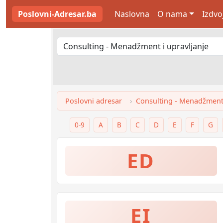
Poslovni-Adresar.ba
Naslovna
O nama
Izdvo
Poslovni adresar
Consulting - Menadžment 
0-9
A
B
C
D
E
F
G
ED
EI