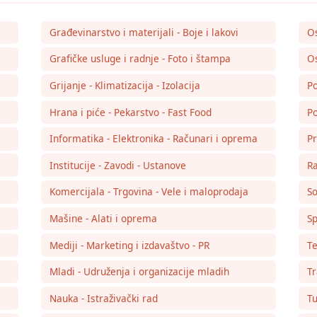
Građevinarstvo i materijali - Boje i lakovi
O
Grafičke usluge i radnje - Foto i štampa
Os
Grijanje - Klimatizacija - Izolacija
Po
Hrana i piće - Pekarstvo - Fast Food
Po
Informatika - Elektronika - Računari i oprema
Pr
Institucije - Zavodi - Ustanove
Ra
Komercijala - Trgovina - Vele i maloprodaja
So
Mašine - Alati i oprema
Sp
Mediji - Marketing i izdavaštvo - PR
Te
Mladi - Udruženja i organizacije mladih
Tr
Nauka - Istraživački rad
Tu