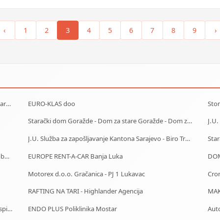
‹
1
2
3
4
5
6
7
8
9
›
AlfaLab Laboratorija Banja Luka (Centar - Borik - Lazarevo)
EURO-KLAS doo
Stom
Starački dom Goražde - Dom za stare Goražde - Dom za stara lica Goražde
J.U. Služba za zapošljavanje Kantona Sarajevo - Biro Trnovo
Centrotrans-Eurolines dd Sarajevo - P.J. Olovo - Autobuska stanica
EUROPE RENT-A-CAR Banja Luka
DOM
Motorex d.o.o. Gračanica - PJ 1 Lukavac
Cron
RAFTING NA TARI - Highlander Agencija
Auto Škola Sarajevo - Polaganje testova i vozačkog ispita
ENDO PLUS Poliklinika Mostar
Auto