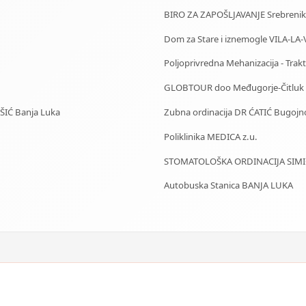
BIRO ZA ZAPOŠLJAVANJE Srebrenik
Dom za Stare i iznemogle VILA-LA-
Poljoprivredna Mehanizacija - Trakto
GLOBTOUR doo Međugorje-Čitluk
IŠIĆ Banja Luka
Zubna ordinacija DR ĆATIĆ Bugojn
Poliklinika MEDICA z.u.
STOMATOLOŠKA ORDINACIJA SIMIĆ
Autobuska Stanica BANJA LUKA