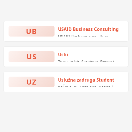
UB
USAID Business Consulting
USAID Poslovni konsalting -
USAID Business Consulting
US
Uslu
Terezije bb, Sarajevo, Bosna i
Hercegovina
UZ
Uslužna zadruga Student
KoŠevo 26, Sarajevo, Bosna i
Hercegovina