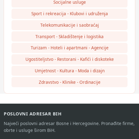
Socijalne usluge
Sport i rekreacija - Klubovi i udruženja
Telekomunikacije i saobraćaj
Transport - Skladištenje i logistika
Turizam - Hoteli i apartmani - Agencije
Ugostiteljstvo - Restorani - Kafići i diskoteke
Umjetnost - Kultura - Moda i dizajn
Zdravstvo - Klinike - Ordinacije
POSLOVNI ADRESAR BIH
Najveći poslovni adresar Bosne i Hercegovine. Pronađite firme,
obrte i usluge širom BiH.