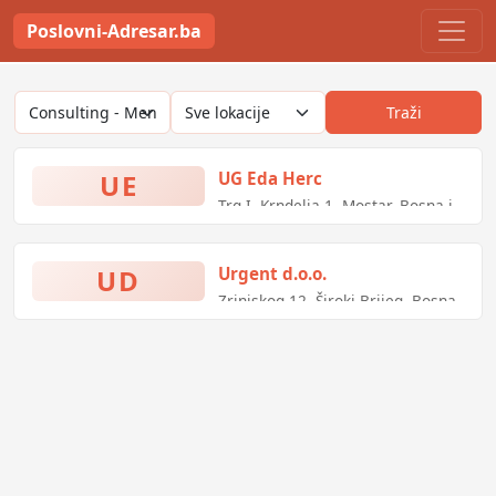
Poslovni-Adresar.ba
Traži
UE
UG Eda Herc
Trg I. Krndelja 1, Mostar, Bosna i
Hercegovina
UD
Urgent d.o.o.
Zrinjskog 12, Široki Brijeg, Bosna
i Hercegovina