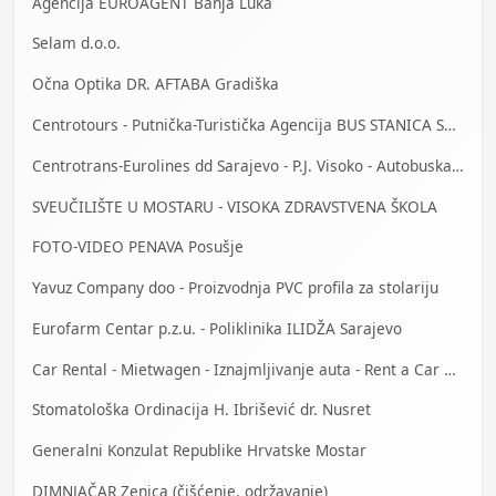
Agencija EUROAGENT Banja Luka
Selam d.o.o.
Očna Optika DR. AFTABA Gradiška
Centrotours - Putnička-Turistička Agencija BUS STANICA Sarajevo
Centrotrans-Eurolines dd Sarajevo - P.J. Visoko - Autobuska stanica
SVEUČILIŠTE U MOSTARU - VISOKA ZDRAVSTVENA ŠKOLA
FOTO-VIDEO PENAVA Posušje
Yavuz Company doo - Proizvodnja PVC profila za stolariju
Eurofarm Centar p.z.u. - Poliklinika ILIDŽA Sarajevo
Car Rental - Mietwagen - Iznajmljivanje auta - Rent a Car Bihać
Stomatološka Ordinacija H. Ibrišević dr. Nusret
Generalni Konzulat Republike Hrvatske Mostar
DIMNJAČAR Zenica (čišćenje, održavanje)