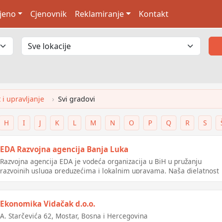
jeno
Cjenovnik
Reklamiranje
Kontakt
i upravljanje
Svi gradovi
H
I
J
K
L
M
N
O
P
Q
R
S
EDA Razvojna agencija Banja Luka
Razvojna agencija EDA je vodeća organizacija u BiH u pružanju
razvojnih usluga preduzećima i lokalnim upravama. Naša djelatnost
obuhvata: Razvoj preduzetništva i zapošljavanja; doprinosimo
stvaranju konkurentnih biznisa i kvalitetnom novom zapošlj.
Ekonomika Vidačak d.o.o.
A. Starčevića 62, Mostar, Bosna i Hercegovina