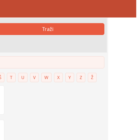
Traži
Š
T
U
V
W
X
Y
Z
Ž