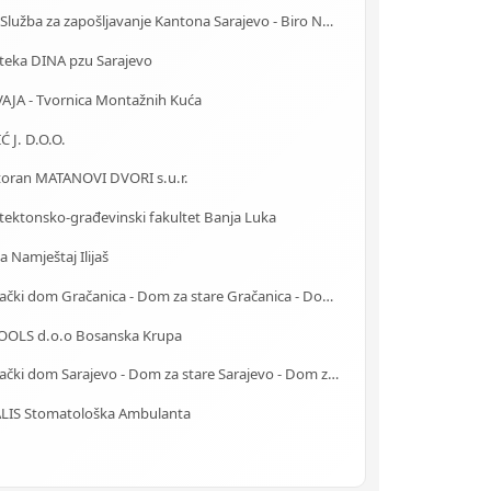
J.U. Služba za zapošljavanje Kantona Sarajevo - Biro Novi Grad
teka DINA pzu Sarajevo
VAJA - Tvornica Montažnih Kuća
Ć J. D.O.O.
toran MATANOVI DVORI s.u.r.
tektonsko-građevinski fakultet Banja Luka
a Namještaj Ilijaš
Starački dom Gračanica - Dom za stare Gračanica - Dom za stara lica Gračanica
TOOLS d.o.o Bosanska Krupa
Starački dom Sarajevo - Dom za stare Sarajevo - Dom za stara lica Sarajevo
ALIS Stomatološka Ambulanta