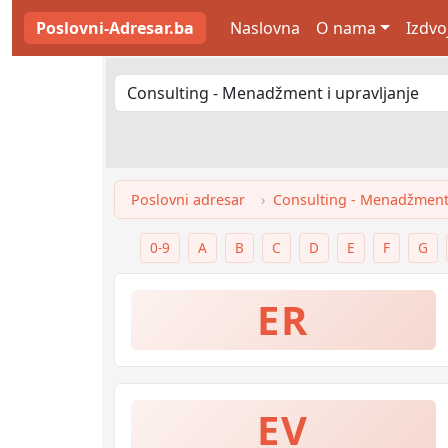
Poslovni-Adresar.ba
Naslovna
O nama
Izdvo
Poslovni adresar
Consulting - Menadžment 
0-9
A
B
C
D
E
F
G
ER
EV