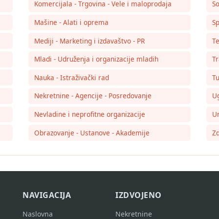
Komercijala - Trgovina - Vele i maloprodaja
So
Mašine - Alati i oprema
Sp
Mediji - Marketing i izdavaštvo - PR
Te
Mladi - Udruženja i organizacije mladih
Tr
Nauka - Istraživački rad
Tu
Nekretnine - Agencije - Posredovanje
Ug
Nevladine i neprofitne organizacije
Um
Obrazovanje - Ustanove - Akademije
Zd
NAVIGACIJA
IZDVOJENO
Naslovna
Nekretnine