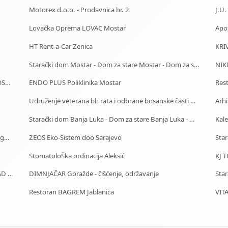
Motorex d.o.o. - Prodavnica br. 2
Lovačka Oprema LOVAC Mostar
Apo
HT Rent-a-Car Zenica
KRI
Starački dom Mostar - Dom za stare Mostar - Dom za stara lica Mostar
NIKI
DETEKTIVSKA AGENCIJA I ZAŠTITA OBJEKATA I LIČNOSTI ALFA DM Travnik
ENDO PLUS Poliklinika Mostar
Res
Udruženje veterana bh rata i odbrane bosanske časti Zenica
Arhi
Starački dom Banja Luka - Dom za stare Banja Luka - Dom za stara lica Banjaluka
Kale
JZU Zdravstveni Centar Brčko Distrikt Bosne i Hercegovine
ZEOS Eko-Sistem doo Sarajevo
StomatoloŠka ordinacija Aleksić
KJ 
Centrotours - Putnička-Turistička Agencija NOVI GRAD Sarajevo
DIMNJAČAR Goražde - čišćenje, održavanje
Restoran BAGREM Jablanica
VIT