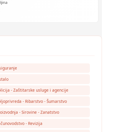
ljina
siguranje
talo
licija - Zaštitarske usluge i agencije
ljoprivreda - Ribarstvo - Šumarstvo
oizvodnja - Sirovine - Zanatstvo
čunovodstvo - Revizija