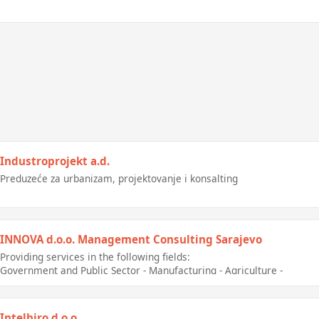
Industroprojekt a.d.
Preduzeće za urbanizam, projektovanje i konsalting
INNOVA d.o.o. Management Consulting Sarajevo
Providing services in the following fields:
Government and Public Sector - Manufacturing - Agriculture -
Communicating - Energy, Enviroment and Utilities - Infrastructure
and Transportation - Tourism
Intelbiro d.o.o.