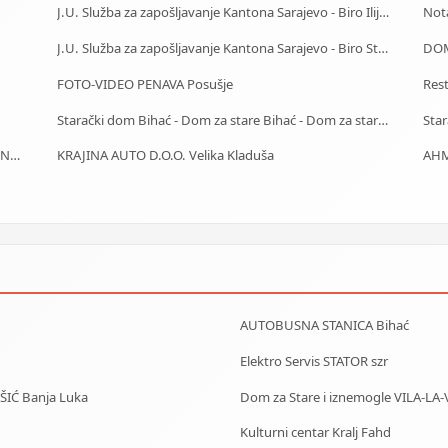
J.U. Služba za zapošljavanje Kantona Sarajevo - Biro IlijaŠ
Not
J.U. Služba za zapošljavanje Kantona Sarajevo - Biro Stari Grad
DOM
FOTO-VIDEO PENAVA Posušje
Res
Starački dom Bihać - Dom za stare Bihać - Dom za stara lica Bihać
J.U. Služba za zapošljavanje Kantona Sarajevo - Biro Novi Grad
KRAJINA AUTO D.O.O. Velika Kladuša
AHM
AUTOBUSNA STANICA Bihać
Elektro Servis STATOR szr
IŠIĆ Banja Luka
Dom za Stare i iznemogle VILA-LA-
Kulturni centar Kralj Fahd