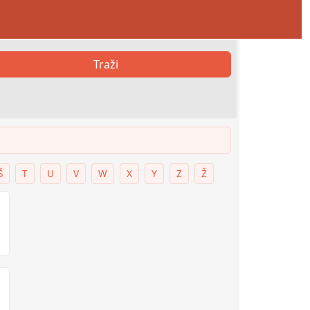
Traži
Š
T
U
V
W
X
Y
Z
Ž