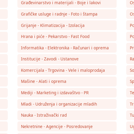
Građevinarstvo i materijali - Boje i lakovi
O
Grafičke usluge i radnje - Foto i štampa
Os
Grijanje - Klimatizacija - Izolacija
Po
Hrana i piće - Pekarstvo - Fast Food
Po
Informatika - Elektronika - Računari i oprema
Pr
Institucije - Zavodi - Ustanove
Ra
Komercijala - Trgovina - Vele i maloprodaja
So
Mašine - Alati i oprema
Sp
Mediji - Marketing i izdavaštvo - PR
Te
Mladi - Udruženja i organizacije mladih
Tr
Nauka - Istraživački rad
Tu
Nekretnine - Agencije - Posredovanje
Ug