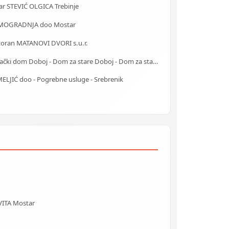
ar STEVIĆ OLGICA Trebinje
OGRADNJA doo Mostar
toran MATANOVI DVORI s.u.r.
Starački dom Doboj - Dom za stare Doboj - Dom za stara lica Doboj
ELJIĆ doo - Pogrebne usluge - Srebrenik
VITA Mostar