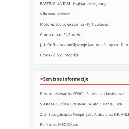
RAFTING NA TARI - Highlander Agencija
Villa ANRI Mostar
Motorex d.o.o. Gračanica - PJ 1 Lukavac
Cronix d.o.o. PJ Goražde
Prodex d.o.o. Modriča
Servisne informacije
●
Precizna Mehanika SENČI - Servis pila i kosilica szr
STOMATOLOŠKA ORDINACIJA SIMIĆ Banja Luka
Z.U. Specijalistička Pedijatrijska Ambulanta DR. MIL
Poliklinika MEDICA z.u.