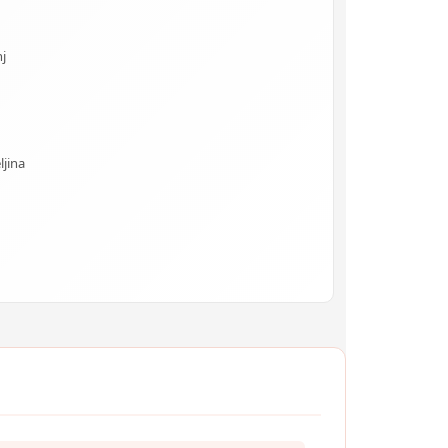
j
ljina