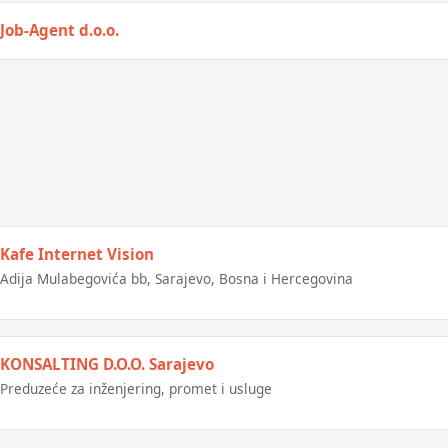
Job-Agent d.o.o.
Usluge iz oblasti menadzmenta i razvoja ljudskih resursa, kadrovske
usluge iz jedne ruke, pronalazak kadrova za potrebe firmi, selekcija
i odabir kadrova, unapredenje radnih procesa unutar kadrovskih
odjela,executive search/headhunting u ime klijenta
Kafe Internet Vision
Adija Mulabegovića bb, Sarajevo, Bosna i Hercegovina
KONSALTING D.O.O. Sarajevo
Preduzeće za inženjering, promet i usluge