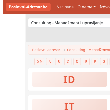
Poslovni-Adresar.ba
Naslovna
O nama
Izdvo
Poslovni adresar
Consulting - Menadžment 
0-9
A
B
C
D
E
F
G
ID
IT