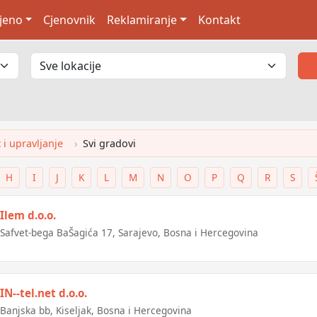
jeno
Cjenovnik
Reklamiranje
Kontakt
i upravljanje
Svi gradovi
H
I
J
K
L
M
N
O
P
Q
R
S
Ilem d.o.o.
Safvet-bega BaŠagića 17, Sarajevo, Bosna i Hercegovina
IN--tel.net d.o.o.
Banjska bb, Kiseljak, Bosna i Hercegovina