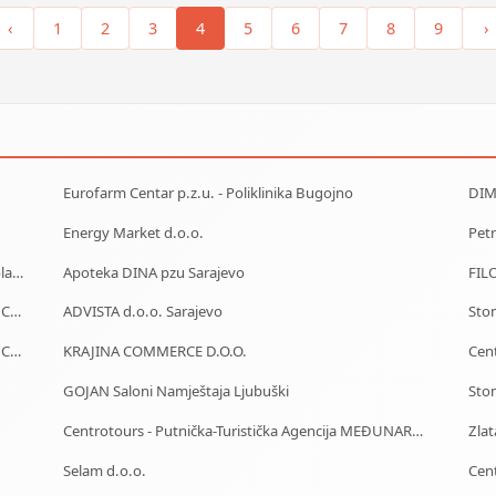
‹
1
2
3
4
5
6
7
8
9
›
Eurofarm Centar p.z.u. - Poliklinika Bugojno
DIM
Energy Market d.o.o.
Petr
Yavuz Company doo - Proizvodnja PVC profila za stolariju
Apoteka DINA pzu Sarajevo
FIL
Car Rental - Mietwagen - Iznajmljivanje auta - Rent a Car Bihać
ADVISTA d.o.o. Sarajevo
Sto
Car Rental - Mietwagen - Iznajmljivanje auta - Rent a Car Mostar
KRAJINA COMMERCE D.O.O.
Cent
GOJAN Saloni Namještaja Ljubuški
Sto
Centrotours - Putnička-Turistička Agencija MEĐUNARODNI AERODROM Sarajevo
Zla
Selam d.o.o.