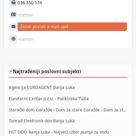
036 350 174
Fax
<nema>
JIB
Želim poslati e-mail upit
E-mail
<nema>
Web
Najtraženiji poslovni subjekti
★
Agencija EUROAGENT Banja Luka
Eurofarm Centar p.z.u. - Poliklinika Tuzla
Starački dom Goražde - Dom za stare Goražde - Dom za stara lica Goražde
Tonrad Elektronik doo Banja Luka
HST DOO Banja Luka - Najveći izbor pumpi za vodu