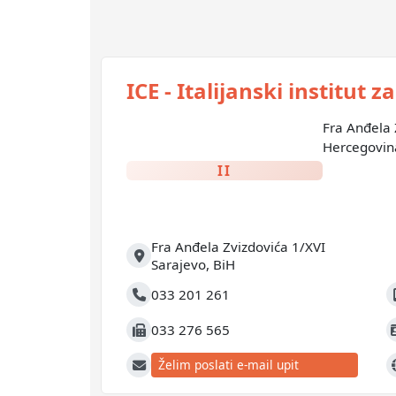
ICE - Italijanski institut 
Fra Anđela 
Hercegovin
II
Fra Anđela Zvizdovića 1/XVI
Adresa
Sarajevo
,
BiH
033 201 261
Telefon
M
033 276 565
Fax
J
Želim poslati e-mail upit
E-mail
W