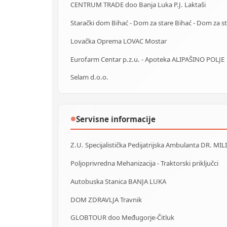
CENTRUM TRADE doo Banja Luka P.J. Laktaši
Lovačka Oprema LOVAC Mostar
Eurofarm Centar p.z.u. - Apoteka ALIPAŠINO POLJE
Selam d.o.o.
Servisne informacije
●
Z.U. Specijalistička Pedijatrijska Ambulanta DR. MIL
Poljoprivredna Mehanizacija - Traktorski priključci
Autobuska Stanica BANJA LUKA
DOM ZDRAVLJA Travnik
GLOBTOUR doo Međugorje-Čitluk