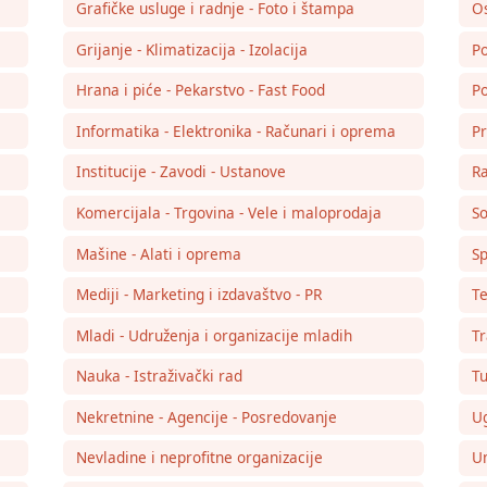
Grafičke usluge i radnje - Foto i štampa
Os
Grijanje - Klimatizacija - Izolacija
Po
Hrana i piće - Pekarstvo - Fast Food
Po
Informatika - Elektronika - Računari i oprema
Pr
Institucije - Zavodi - Ustanove
Ra
Komercijala - Trgovina - Vele i maloprodaja
So
Mašine - Alati i oprema
Sp
Mediji - Marketing i izdavaštvo - PR
Te
Mladi - Udruženja i organizacije mladih
Tr
Nauka - Istraživački rad
Tu
Nekretnine - Agencije - Posredovanje
Ug
Nevladine i neprofitne organizacije
Um