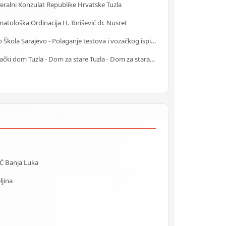
ralni Konzulat Republike Hrvatske Tuzla
atološka Ordinacija H. Ibrišević dr. Nusret
Auto Škola Sarajevo - Polaganje testova i vozačkog ispita
Starački dom Tuzla - Dom za stare Tuzla - Dom za stara lica Tuzla
 Banja Luka
ljina