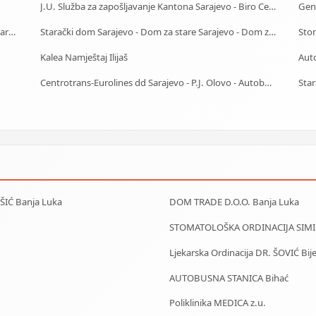
J.U. Služba za zapošljavanje Kantona Sarajevo - Biro Centar
Gene
Starački dom Bihać - Dom za stare Bihać - Dom za stara lica Bihać
Starački dom Sarajevo - Dom za stare Sarajevo - Dom za stara lica Sarajevo
Stom
Kalea Namještaj Ilijaš
Centrotrans-Eurolines dd Sarajevo - P.J. Olovo - Autobuska stanica
IŠIĆ Banja Luka
DOM TRADE D.O.O. Banja Luka
STOMATOLOŠKA ORDINACIJA SIMIĆ
Ljekarska Ordinacija DR. ŠOVIĆ Bije
AUTOBUSNA STANICA Bihać
Poliklinika MEDICA z.u.