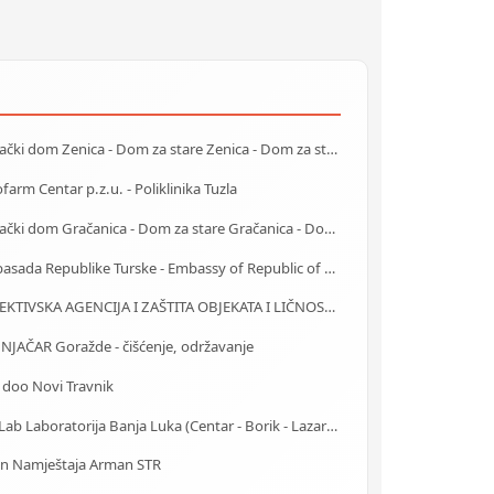
Starački dom Zenica - Dom za stare Zenica - Dom za stara lica Zenica
farm Centar p.z.u. - Poliklinika Tuzla
Starački dom Gračanica - Dom za stare Gračanica - Dom za stara lica Gračanica
Ambasada Republike Turske - Embassy of Republic of Turkey
DETEKTIVSKA AGENCIJA I ZAŠTITA OBJEKATA I LIČNOSTI ALFA DM Travnik
NJAČAR Goražde - čišćenje, održavanje
 doo Novi Travnik
AlfaLab Laboratorija Banja Luka (Centar - Borik - Lazarevo)
on Namještaja Arman STR