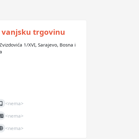
za vanjsku trgovinu
Zvizdovića 1/XVI, Sarajevo, Bosna i
a
<nema>
obilni
<nema>
IB
<nema>
eb