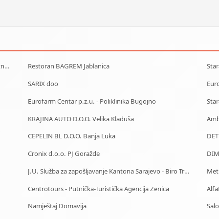
MAK Parts & Service - Autodijelovi za putnička i teretna vozila Gračanica
Restoran BAGREM Jablanica
SARIX doo
Euro
Eurofarm Centar p.z.u. - Poliklinika Bugojno
KRAJINA AUTO D.O.O. Velika Kladuša
CEPELIN BL D.O.O. Banja Luka
Cronix d.o.o. PJ Goražde
DIM
J.U. Služba za zapošljavanje Kantona Sarajevo - Biro Trnovo
Met
Centrotours - Putnička-Turistička Agencija Zenica
Namještaj Domavija
Sal