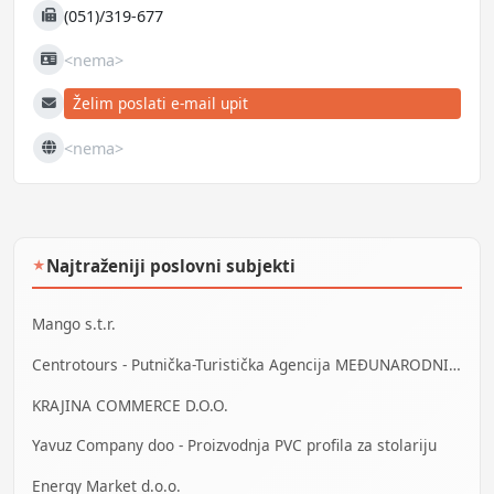
(051)/319-677
Fax
<nema>
JIB
Želim poslati e-mail upit
E-mail
<nema>
Web
Najtraženiji poslovni subjekti
★
Mango s.t.r.
Centrotours - Putnička-Turistička Agencija MEĐUNARODNI AERODROM Sarajevo
KRAJINA COMMERCE D.O.O.
Yavuz Company doo - Proizvodnja PVC profila za stolariju
Energy Market d.o.o.