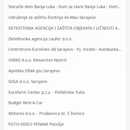
Starački dom Banja Luka - Dom za stare Banja Luka - Dom za stara lica Banjaluka
Udruženje za zaštitu životinja Av-Mau Sarajevo
DETEKTIVSKA AGENCIJA I ZAŠTITA OBJEKATA I LIČNOSTI ALFA DM Travnik
Detektivska agencija Laufer d.o.o.
Centrotrans-Eurolines dd Sarajevo - P.J. Visoko - Autobuska stanica
ONIKS d.o.o. Klesarstvo Nezirić
Apoteka DINA pzu Sarajevo
GIGA d.o.o. Sarajevo
Eurofarm Centar p.z.u. - Poliklinika Tuzla
Budget Rent-A-Car
Motorex d.o.o. - Prodavnica br. 3 živinice
FOTO-VIDEO PENAVA Posušje