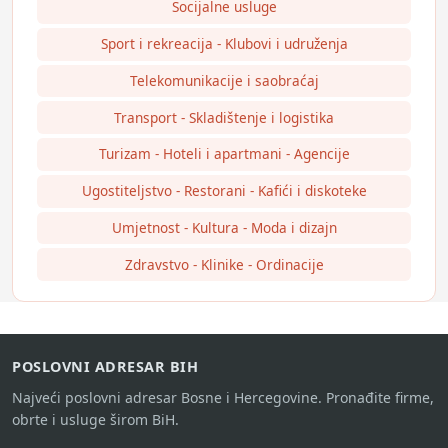
Socijalne usluge
Sport i rekreacija - Klubovi i udruženja
Telekomunikacije i saobraćaj
Transport - Skladištenje i logistika
Turizam - Hoteli i apartmani - Agencije
Ugostiteljstvo - Restorani - Kafići i diskoteke
Umjetnost - Kultura - Moda i dizajn
Zdravstvo - Klinike - Ordinacije
POSLOVNI ADRESAR BIH
Najveći poslovni adresar Bosne i Hercegovine. Pronađite firme,
obrte i usluge širom BiH.