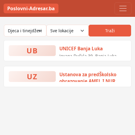
Poslovni-Adresar.ba
Traži
UB
UNICEF Banja Luka
Jovana Dučića 39, Banja Luka,
Bosna i Hercegovina
UZ
Ustanova za predŠkolsko
obrazovanje AMEL I NUR
Lužani bb, Ilidža, Bosna i
Hercegovina