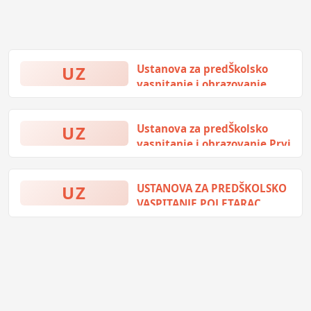
UZ
Ustanova za predŠkolsko
vaspitanje i obrazovanje
Povetarac
Vuka S. Karad, Milići, Bosna i
UZ
Ustanova za predŠkolsko
Hercegovina
vaspitanje i obrazovanje Prvi
Koraci
Vuka Karad, Vlasenica, Bosna i
UZ
USTANOVA ZA PREDŠKOLSKO
Hercegovina
VASPITANJE POLETARAC
Milići
Vuka Stefanovića Karadžića 7,
Milići, Bosna i Hercegovina