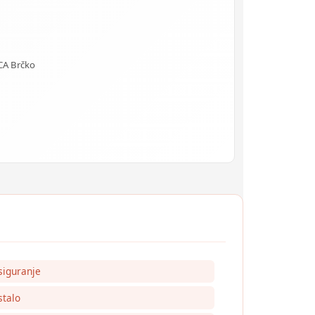
CA Brčko
siguranje
talo