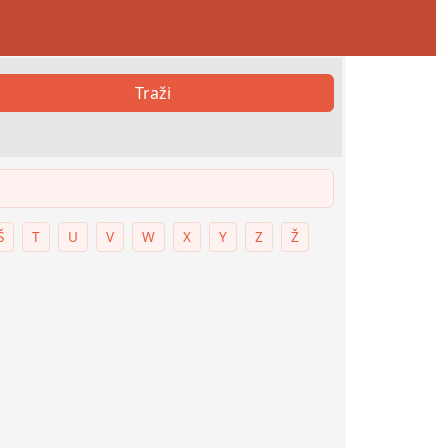
Traži
Š
T
U
V
W
X
Y
Z
Ž