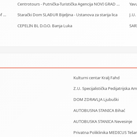
Centrotours - Putnička-Turistička Agencija NOVI GRAD Sarajevo
Ambasada Republike Turske - Embassy of Republic of Turkey
Starački Dom SLAĐUR Bijeljina - Ustanova za starija lica
CEPELIN BL D.O.O. Banja Luka
SAR
Kulturni centar Kralj Fahd
Z.U. Specijalistička Pedijatrijska 
DOM ZDRAVLJA Ljubuški
AUTOBUSNA STANICA Bihać
AUTOBUSKA STANICA Nevesinje
Privatna Poliklinika MEDICUS Tešan