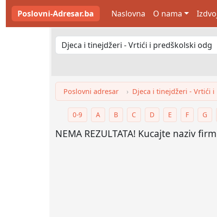
Poslovni-Adresar.ba
Naslovna
O nama
Izdvo
Poslovni adresar
Djeca i tinejdžeri - Vrtići
0-9
A
B
C
D
E
F
G
NEMA REZULTATA! Kucajte naziv firme