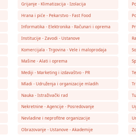
Grijanje - Klimatizacija - Izolacija
Po
Hrana i piće - Pekarstvo - Fast Food
Po
Informatika - Elektronika - Računari i oprema
Pr
Institucije - Zavodi - Ustanove
Ra
Komercijala - Trgovina - Vele i maloprodaja
So
Mašine - Alati i oprema
Sp
Mediji - Marketing i izdavaštvo - PR
Te
Mladi - Udruženja i organizacije mladih
Tr
Nauka - Istraživački rad
Tu
Nekretnine - Agencije - Posredovanje
Ug
Nevladine i neprofitne organizacije
Um
Obrazovanje - Ustanove - Akademije
Zd