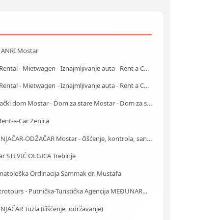
a ANRI Mostar
Car Rental - Mietwagen - Iznajmljivanje auta - Rent a Car Mostar
Car Rental - Mietwagen - Iznajmljivanje auta - Rent a Car Bihać
Starački dom Mostar - Dom za stare Mostar - Dom za stara lica Mostar
ent-a-Car Zenica
DIMNJAČAR-ODŽAČAR Mostar - čišćenje, kontrola, sanacija
ar STEVIĆ OLGICA Trebinje
matološka Ordinacija Sammak dr. Mustafa
Centrotours - Putnička-Turistička Agencija MEĐUNARODNI AERODROM Sarajevo
JAČAR Tuzla (čišćenje, održavanje)