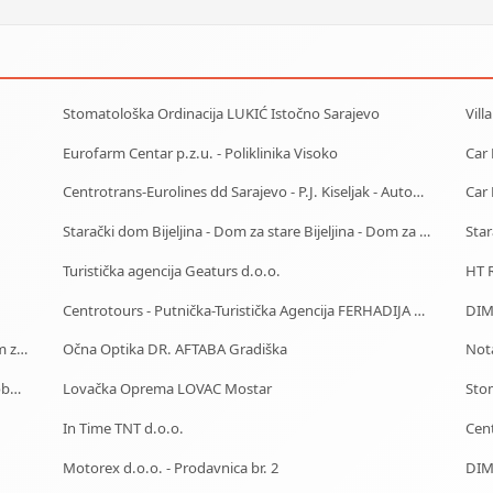
Stomatološka Ordinacija LUKIĆ Istočno Sarajevo
Vill
Eurofarm Centar p.z.u. - Poliklinika Visoko
Centrotrans-Eurolines dd Sarajevo - P.J. Kiseljak - Autobuska stanica
Starački dom Bijeljina - Dom za stare Bijeljina - Dom za stara lica Bijeljina
Turistička agencija Geaturs d.o.o.
HT R
Centrotours - Putnička-Turistička Agencija FERHADIJA Sarajevo
Starački dom Goražde - Dom za stare Goražde - Dom za stara lica Goražde
Očna Optika DR. AFTABA Gradiška
Not
Centrotrans-Eurolines dd Sarajevo - P.J. Olovo - Autobuska stanica
Lovačka Oprema LOVAC Mostar
Sto
In Time TNT d.o.o.
Motorex d.o.o. - Prodavnica br. 2
DIMN