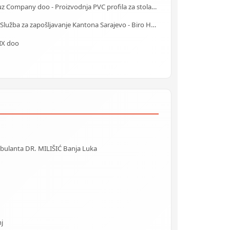
Yavuz Company doo - Proizvodnja PVC profila za stolariju
J.U. Služba za zapošljavanje Kantona Sarajevo - Biro Hadžići
IX doo
Ambulanta DR. MILIŠIĆ Banja Luka
j