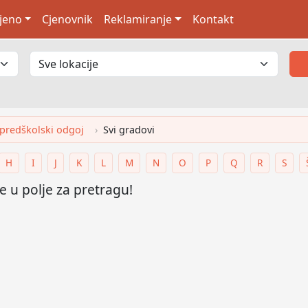
jeno
Cjenovnik
Reklamiranje
Kontakt
 i predškolski odgoj
Svi gradovi
H
I
J
K
L
M
N
O
P
Q
R
S
 u polje za pretragu!